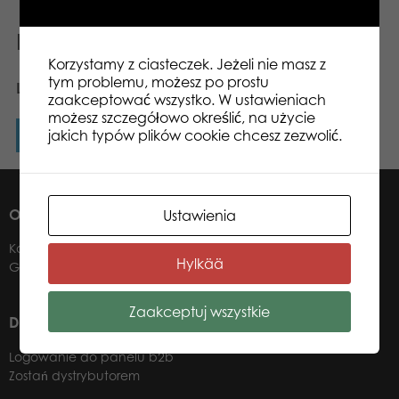
Podobne produkty
Korzystamy z ciasteczek. Jeżeli nie masz z
tym problemu, możesz po prostu
Lumo Stars Figu Smultron
zaakceptować wszystko. W ustawieniach
możesz szczegółowo określić, na użycie
jakich typów plików cookie chcesz zezwolić.
Dowiedz się więcej
O NAS
Ustawienia
Kontakt
Hylkää
Gdzie kupić?
Zaakceptuj wszystkie
DLA NASZYCH DYSTRYBUTORÓW
Logowanie do panelu b2b
Zostań dystrybutorem