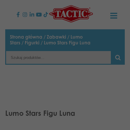
PRODUKTY
Strona główna
/
Zabawki
/
Lumo
Stars
/
Figurki
/ Lumo Stars Figu Luna
Gry dla dzieci
AKTUALNOŚCI
Gry rodzinne
TACTIC
Gry dla dorosłych
Zasady postępowania
KONTAKT
Gry plenerowe
Odpowiedzialność
Napisz do nas
Polski
Puzzle
English
Nasza historia
Strony internetowe
Lumo Stars Figu Luna
Suomi
Zabawki
Media