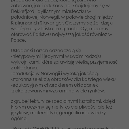
zabawne, jak i edukacyjne. Znajdujemy się w
Flekkefjord, idyllicznym miasteczku w
południowej Norwegii, w połowie drogi między
Kristiansand i Stavanger. Cieszymy się że, dzięki
współpracy z fińska firmą Tactic Oy, możemy
oferować Państwu najwyższą jakość również w
Polsce.
Układanki Larsen odznaczają się
-nietypowymi i jedynymi w swoim rodzaju
wykrojnikami, które sprawiają wielką przyjemność
z układania.
-produkcją w Norwegii i wysoką jakością.
-staranną selekcją obrazków dla każdego wieku
-edukacyjnym charakterem układanek
-zlokalizowanymi wzorami na wiele rynków.
z grubej tektury ze specjalnymi kształtami, dzięki
którym uczymy się nie tylko cierpliwości ale też
języków, matematyki, geografii oraz wiedzy
ogólnej.
„Powiedz CHEESE”!!! Szczęście jest w powietrzu z