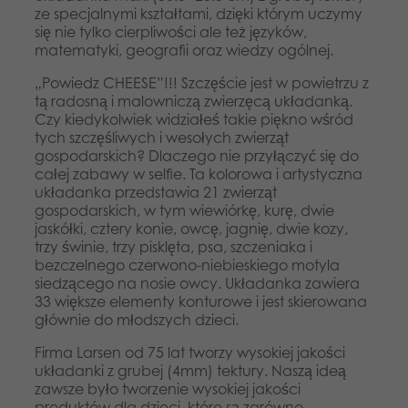
ze specjalnymi kształtami, dzięki którym uczymy
się nie tylko cierpliwości ale też języków,
matematyki, geografii oraz wiedzy ogólnej.
„Powiedz CHEESE”!!! Szczęście jest w powietrzu z
tą radosną i malowniczą zwierzęcą układanką.
Czy kiedykolwiek widziałeś takie piękno wśród
tych szczęśliwych i wesołych zwierząt
gospodarskich? Dlaczego nie przyłączyć się do
całej zabawy w selfie. Ta kolorowa i artystyczna
układanka przedstawia 21 zwierząt
gospodarskich, w tym wiewiórkę, kurę, dwie
jaskółki, cztery konie, owcę, jagnię, dwie kozy,
trzy świnie, trzy pisklęta, psa, szczeniaka i
bezczelnego czerwono-niebieskiego motyla
siedzącego na nosie owcy. Układanka zawiera
33 większe elementy konturowe i jest skierowana
głównie do młodszych dzieci.
Firma Larsen od 75 lat tworzy wysokiej jakości
układanki z grubej (4mm) tektury. Naszą ideą
zawsze było tworzenie wysokiej jakości
produktów dla dzieci, które są zarówno