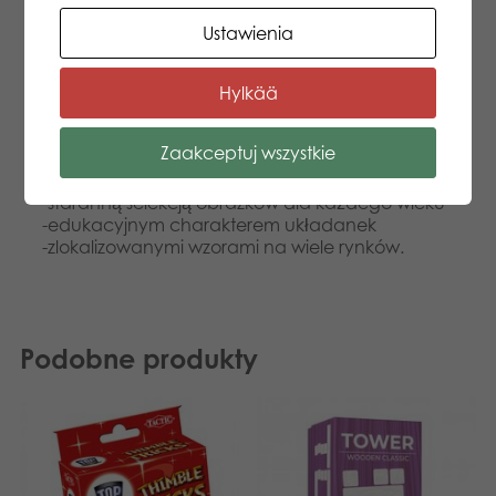
współpracy z fińska firmą Tactic Oy, możemy
oferować Państwu najwyższą jakość również w
Ustawienia
Polsce.
Układanki Larsen odznaczają się
Hylkää
-nietypowymi i jedynymi w swoim rodzaju
wykrojnikami, które sprawiają wielką przyjemność
Zaakceptuj wszystkie
z układania.
-produkcją w Norwegii i wysoką jakością.
-staranną selekcją obrazków dla każdego wieku
-edukacyjnym charakterem układanek
-zlokalizowanymi wzorami na wiele rynków.
Podobne produkty