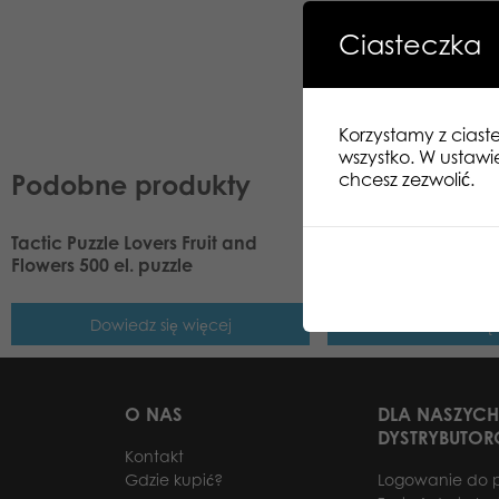
Ciasteczka
Korzystamy z ciast
wszystko. W ustawi
Podobne produkty
chcesz zezwolić.
Tactic Puzzle Lovers Fruit and
Tactic Puzzle Lovers
Flowers 500 el. puzzle
Lofoten 500 el. puzz
Dowiedz się więcej
Dowiedz się
O NAS
DLA NASZYCH
DYSTRYBUTO
Kontakt
Gdzie kupić?
Logowanie do 