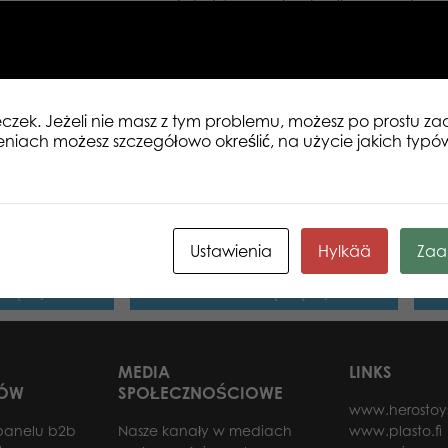
i miłośników puzzli, jak i dla nowych 
tylko najlepszą jakość zarówno zdjęć, j
ekscytującym świecie puzzli Tactic! Ro
47x31cm
eczek. Jeżeli nie masz z tym problemu, możesz po prostu 
eniach możesz szczegółowo określić, na użycie jakich typó
 View of the
Tactic Puzzle Lovers Shibuya
Tact
le
Crossing Tokyo 500 el. puzzle
Lake
Ustawienia
Hylkää
Zaa
 więcej
Dowiedz się więcej
MEDIA
LINKS
RÓW
SPOŁECZNOŚCIOWE
www.herostoy
panelu b2b
Nasze kanały w mediach
www.plasto.fi