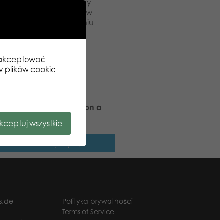
początkujących. Oferujemy
ak i materiałów. Witamy w
zmiar obrazka po złożeniu
zaakceptować
w plików cookie
ic Puzzle Lovers Swans on a
 500 el. puzzle
kceptuj wszystkie
Dowiedz się więcej
s.de
Polityka prywatności
Terms of Service