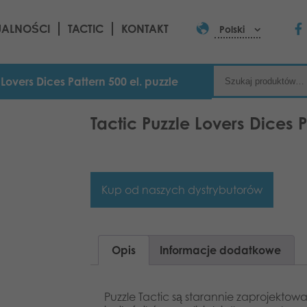
UALNOŚCI
TACTIC
KONTAKT
Polski
 Lovers Dices Pattern 500 el. puzzle
Tactic Puzzle Lovers Dices P
Kup od naszych dystrybutorów
Opis
Informacje dodatkowe
Puzzle Tactic są starannie zaprojekto