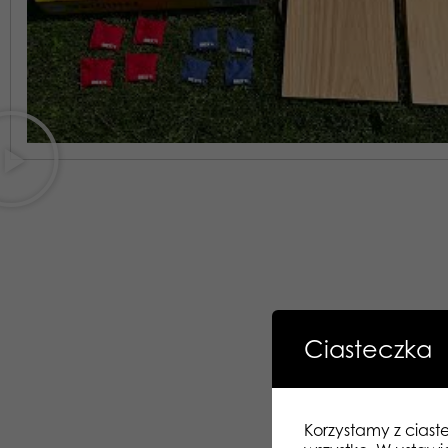
Ciasteczka
Korzystamy z ciast