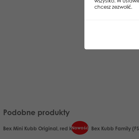
wszystko. W ustawi
chcesz zezwolić.
Podobne produkty
Nowość
Bex Mini Kubb Original, red king
Bex Kubb Family (FS