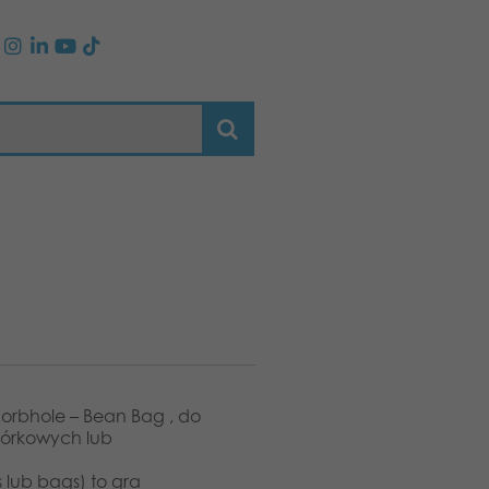
orbhole – Bean Bag , do
wórkowych lub
 lub bags) to gra