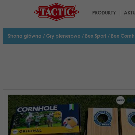
PRODUKTY
AKT
Strona główna
/
Gry plenerowe
/
Bex Sport
/ Bex Cornh