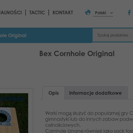
UALNOŚCI
TACTIC
KONTAKT
Polski
ole Original
Bex Cornhole Original
Opis
Informacje dodatkowe
Worki mogą służyć do popularnej gry C
gimnastyki lub do innych zabaw pod
celnościowych.
Cornhole (znane również jako sack toss