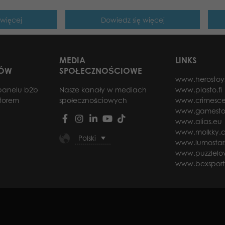
 więcej
Dowiedz się więcej
MEDIA
LINKS
RÓW
SPOŁECZNOŚCIOWE
www.herostoy
panelu b2b
Nasze kanały w mediach
www.plasto.fi
utorem
społecznościowych
www.crimesce
www.gamesto
www.alias.eu
www.molkky.
Polski
www.lumostar
www.puzzlelov
www.bexspor