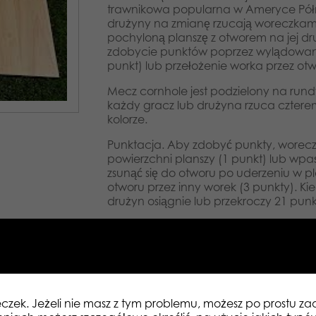
trawnikowa popularna w Ameryce Półno
drużyny na zmianę rzucają woreczkami
pochyloną planszę z otworem na jej dr
zdobycie punktów poprzez wylądowani
punkt) lub przełożenie worka przez otwó
Mecz cornhole jest podzielony na rund
każdy gracz lub drużyna rzuca czter
kolorze.
Punktacja. Aby zdobyć punkty, worecz
powierzchni planszy (1 punkt) lub wp
zsunąć się do otworu po uderzeniu w pl
otworu przez inny worek (3 punkty). Ki
drużyn osiągnie lub przekroczy 21 pu
Zawartość: Zestaw składa się z czter
(90g każdy).
Woreczki wypełnione są cząsteczkami
Bex Sport to szwedzki producent gier r
przeznaczonych do zabawy w domu jak
eczek. Jeżeli nie masz z tym problemu, możesz po prostu 
Naszą pasją jest tworzenie produktów, 