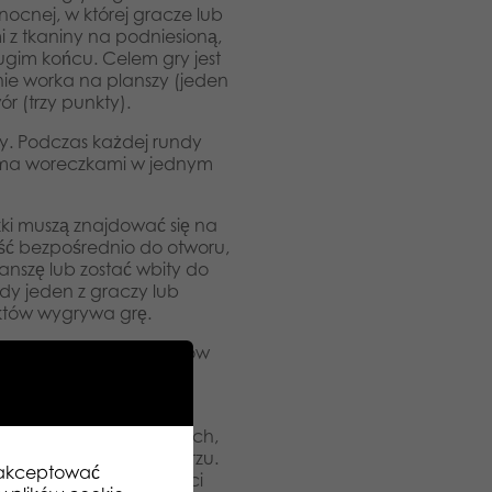
cnej, w której gracze lub
 z tkaniny na podniesioną,
ugim końcu. Celem gry jest
e worka na planszy (jeden
r (trzy punkty).
y. Podczas każdej rundy
ema woreczkami w jednym
ki muszą znajdować się na
aść bezpośrednio do otworu,
anszę lub zostać wbity do
edy jeden z graczy lub
nktów wygrywa grę.
ech czerwonych woreczków
 węglanu wapnia.
ekreacyjnych i sportowych,
 i na świeżym powietrzu.
zaakceptować
które dostarczają radości