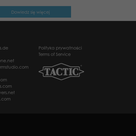
Dowiedz się więcej
s.de
Polityka prywatności
Terms of Service
ne.net
rmstudio.com
com
s.com
ers.net
t.com