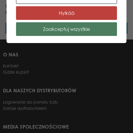
Tactic Rodzinne
Tactic Papugowy zawrót
Kalambury
głowy
Hylkää
Dowiedz się więcej
Dowiedz się więcej
Zaakceptuj wszystkie
O NAS
Kontakt
Gdzie kupić?
DLA NASZYCH DYSTRYBUTORÓW
Logowanie do panelu b2b
Zostań dystrybutorem
MEDIA SPOŁECZNOŚCIOWE