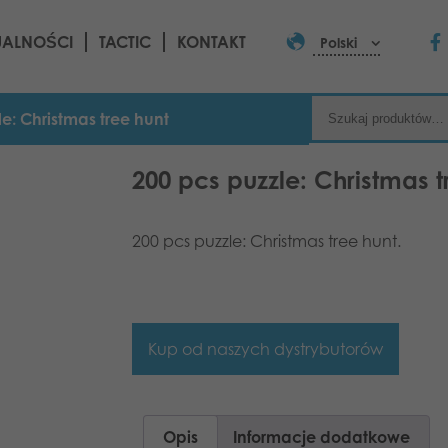
UALNOŚCI
TACTIC
KONTAKT
Polski
le: Christmas tree hunt
200 pcs puzzle: Christmas t
200 pcs puzzle: Christmas tree hunt.
Kup od naszych dystrybutorów
Opis
Informacje dodatkowe