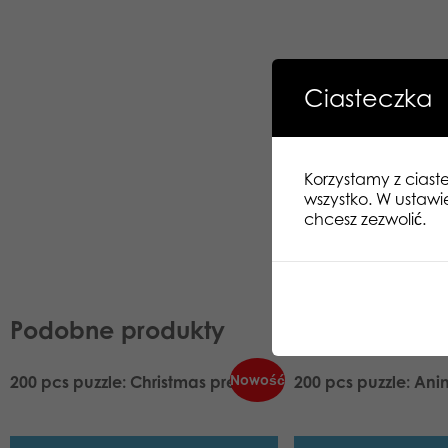
Ciasteczka
Korzystamy z ciast
wszystko. W ustawi
chcesz zezwolić.
Podobne produkty
Nowość
200 pcs puzzle: Christmas presents
200 pcs puzzle: Anim