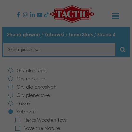
PRODUKTY
Strona główna
/
Zabawki
/
Lumo Stars
/ Strona 4
Gry dla dzieci
AKTUALNOŚCI
Gry rodzinne
TACTIC
Gry dla dzieci
Gry dla dorosłych
Zasady postępowania
Gry rodzinne
KONTAKT
Gry dla dorosłych
Gry plenerowe
Odpowiedzialność
Napisz do nas
Polski
Gry plenerowe
Puzzle
Puzzle
Nasza historia
Strony internetowe
Zabawki
Heros Wooden Toys
Zabawki
Media
Save the Nature