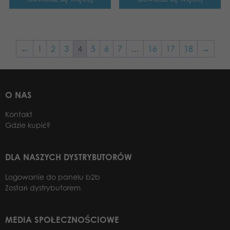
←
1
2
3
4
5
6
7
…
16
17
18
→
O NAS
Kontakt
Gdzie kupić?
DLA NASZYCH DYSTRYBUTORÓW
Logowanie do panelu b2b
Zostań dystrybutorem
MEDIA SPOŁECZNOŚCIOWE