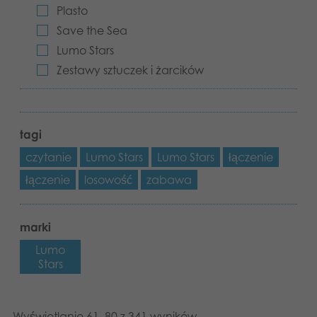
Plasto
Aplikacje
Save the Sea
Lumo Stars
Zestawy sztuczek i żarcików
tagi
czytanie
Lumo Stars
Lumo Stars
łączenie
łączenie
losowość
zabawa
marki
Lumo
Stars
Wyświetlanie 61–80 z 341 wyników