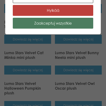
Dowiedz się więcej
Dowiedz się więcej
Hylkää
Lumo Stars Velvet Bear
Lumo Stars Velvet Dog
Zaakceptuj wszystkie
Teddy mini plush
Max mini plush
Dowiedz się więcej
Dowiedz się więcej
Lumo Stars Velvet Cat
Lumo Stars Velvet Bunny
Minka mini plush
Neela mini plush
Dowiedz się więcej
Dowiedz się więcej
Lumo Stars Velvet
Lumo Stars Velvet Owl
Halloween Pumpkin
Oscar plush
plush
Dowiedz się więcej
Dowiedz się więcej