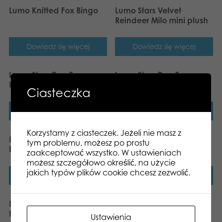
Lumo Knitted Fox Bingo
Lumo Stars Velvet
Reindeer Milo mini plush
Dowiedz się więcej
Dowiedz się więcej
Lumo Stars Dog Tommy –
Lumo Stars Dog Tommy –
Huge
Big
Ciasteczka
Dowiedz się więcej
Dowiedz się więcej
Korzystamy z ciasteczek. Jeżeli nie masz z
Lumo Stars Cat Clover –
Lumo Stars Baby Line,
tym problemu, możesz po prostu
Big
Owl Celina
zaakceptować wszystko. W ustawieniach
możesz szczegółowo określić, na użycie
jakich typów plików cookie chcesz zezwolić.
Dowiedz się więcej
Dowiedz się więcej
Lumo Stars Bear Honey –
Lumo Stars Velvet Mouse
Huge
piip mini plush
Ustawienia