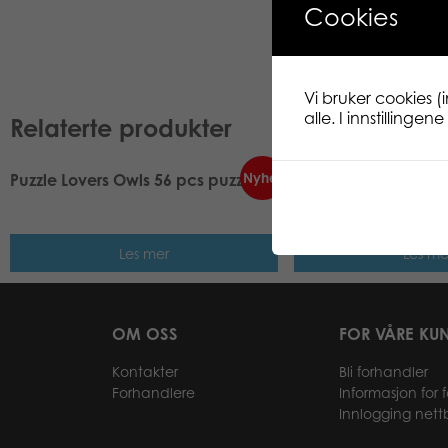
Cookies
Vi bruker cookies (
alle. I innstillinge
Relaterte produkter
Nyhet
Puzzle Lovers Owls 56 pcs puzzle
My First Puzzle & Pla
Forest
Les mer
Les me
OM OSS
FOR VÅRE KU
Kontakter
Bli forhandler
Forhandlere
Informasjon for 
Innlogging nett