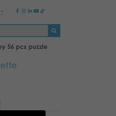
py 56 pcs puzzle
dette