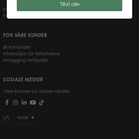
Tillat alle
Kontakter
Forhandlere
FOR VÅRE KUNDER
Bli forhandler
Informasjon for forhandlere
Innlogging nettbutikk
SOSIALE MEDIER
Våre kanaler på sosiale medier
Norsk