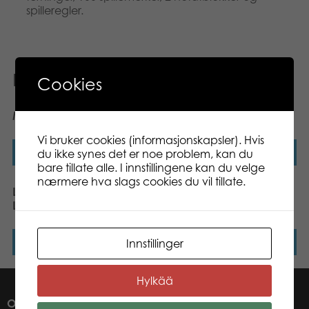
spilleregler.
Relaterte produkter
Cookies
Midt på treet
Yatzy dice game
Vi bruker cookies (informasjonskapsler). Hvis
du ikke synes det er noe problem, kan du
Les mer
Les mer
bare tillate alle. I innstillingene kan du velge
nærmere hva slags cookies du vil tillate.
Lumo Stars 3 in 1 Memo,
Kimble
Lotto, Domino
Innstillinger
Les mer
Les mer
Hylkää
OM OSS