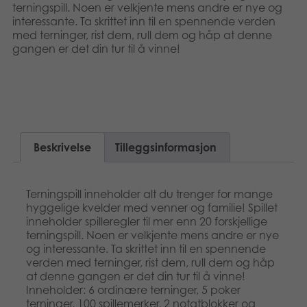
terningspill. Noen er velkjente mens andre er nye og
Dansk
Bøker
interessante. Ta skrittet inn til en spennende verden
med terninger, rist dem, rull dem og håp at denne
Svenska
gangen er det din tur til å vinne!
Applikasjoner
Arkiverte produkter
Beskrivelse
Tilleggsinformasjon
Terningspill inneholder alt du trenger for mange
hyggelige kvelder med venner og familie! Spillet
inneholder spilleregler til mer enn 20 forskjellige
terningspill. Noen er velkjente mens andre er nye
og interessante. Ta skrittet inn til en spennende
verden med terninger, rist dem, rull dem og håp
at denne gangen er det din tur til å vinne!
Inneholder: 6 ordinære terninger, 5 poker
terninger, 100 spillemerker, 2 notatblokker og