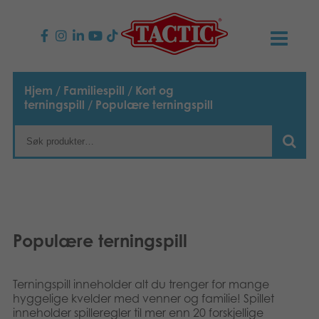
PRODUKTER
Hjem
/
Familiespill
/
Kort og
terningspill
/ Populære terningspill
Barnespill
NYHETER
Familiespill
TACTIC
Voksenspill
Etiske retningslinjer
KONTAKTER
Utespill og leker
Ansvarlighet
Kontakt oss
B2B-SHOP
Populære terningspill
Puslespill
Vår historie
Produktsider
Norsk
Terningspill inneholder alt du trenger for mange
Leker
hyggelige kvelder med venner og familie! Spillet
Suomi
Media
inneholder spilleregler til mer enn 20 forskjellige