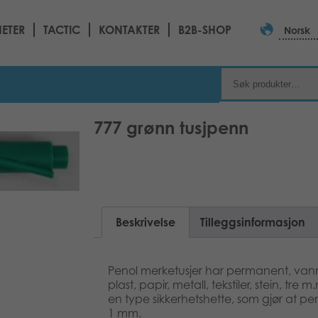
ETER
TACTIC
KONTAKTER
B2B-SHOP
Norsk
777 grønn tusjpenn
Beskrivelse
Tilleggsinformasjon
Penol merketusjer har permanent, vannf
plast, papir, metall, tekstiler, stein, tre 
en type sikkerhetshette, som gjør at pen
1 mm.