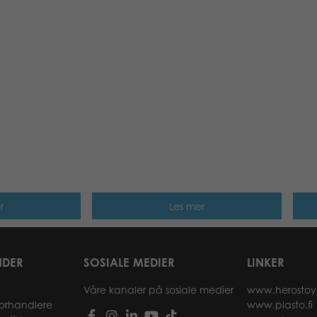
r
Les mer
NDER
SOSIALE MEDIER
LINKER
Våre kanaler på sosiale medier
www.herostoy
forhandlere
www.plasto.fi