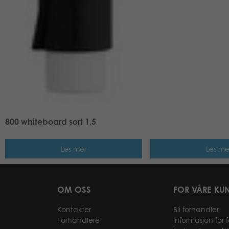
800 whiteboard sort 1,5
Les mer
Les me
OM OSS
FOR VÅRE KU
Kontakter
Bli forhandler
Forhandlere
Informasjon for 