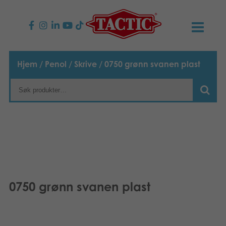
PRODUKTER
Hjem
/
Penol
/
Skrive
/ 0750 grønn svanen plast
Barnespill
NYHETER
Familiespill
TACTIC
Voksenspill
Etiske retningslinjer
KONTAKTER
Utespill og leker
Ansvarlighet
Kontakt oss
B2B-SHOP
0750 grønn svanen plast
Puslespill
Vår historie
Produktsider
Norsk
Leker
Suomi
Media