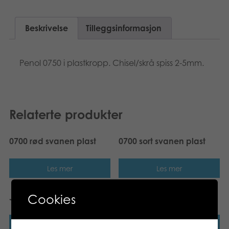
Svenska
Bøker
Beskrivelse
Tilleggsinformasjon
Applikasjoner
Penol 0750 i plastkropp. Chisel/skrå spiss 2-5mm.
Arkiverte produkter
Relaterte produkter
0700 rød svanen plast
0700 sort svanen plast
Les mer
Les mer
Cookies
Jumbo 0,5
0750 blå svanen plast
Les mer
Les mer