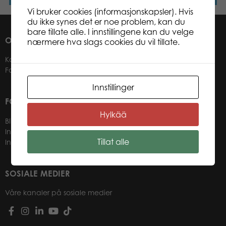
Vi bruker cookies (informasjonskapsler). Hvis
du ikke synes det er noe problem, kan du
bare tillate alle. I innstillingene kan du velge
OM OSS
nærmere hva slags cookies du vil tillate.
Kontakter
Forhandlere
Innstillinger
FOR VÅRE KUNDER
Hylkää
Bli forhandler
Informasjon for forhandlere
Tillat alle
Innlogging nettbutikk
SOSIALE MEDIER
Våre kanaler på sosiale medier