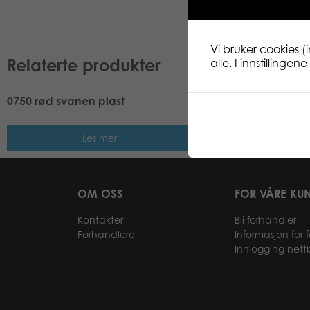
Vi bruker cookies (
Relaterte produkter
alle. I innstillinge
0750 rød svanen plast
0700 grønn svanen 
Les mer
Les me
OM OSS
FOR VÅRE KU
Kontakter
Bli forhandler
Forhandlere
Informasjon for 
Innlogging nett