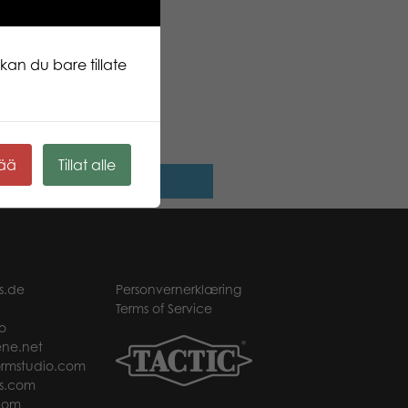
kan du bare tillate
whiteboard sort 1,5
kää
Tillat alle
Les mer
s.de
Personvernerklæring
Terms of Service
o
ne.net
rmstudio.com
s.com
com