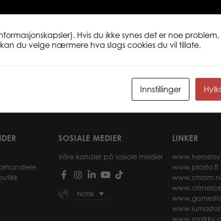
informasjonskapsler). Hvis du ikke synes det er noe problem, 
ne kan du velge nærmere hva slags cookies du vil tillate.
plast
850 whiteboard blå 2-5
800 
Innstillinger
Hyl
r
Les mer
NDER
SOSIALE MEDIER
LINKER
Våre kanaler på sosiale medier
www.herostoy
forhandlere
www.plasto.fi
butikk
www.chrom.n
www.crimesce
Norsk
www.gamesto
www.lumostar
www.molkky.