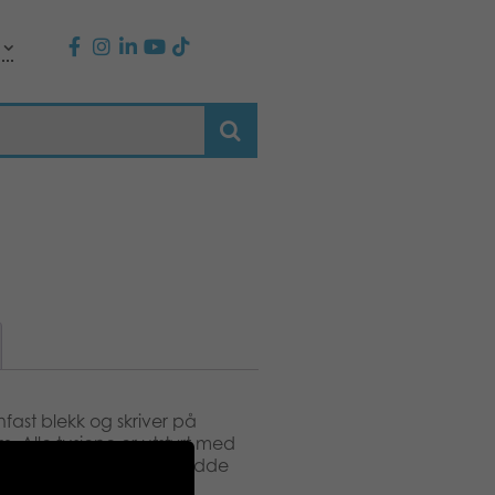
ast blekk og skriver på
m.m. Alle tusjene er utstyrt med
nen ikke triller. Strekbredde