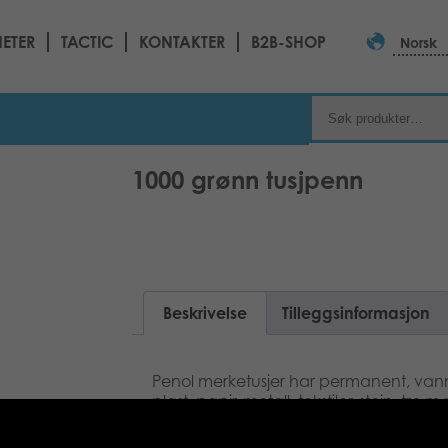
ETER
TACTIC
KONTAKTER
B2B-SHOP
Norsk
1000 grønn tusjpenn
Beskrivelse
Tilleggsinformasjon
Penol merketusjer har permanent, vannf
plast, papir, metall, tekstiler, stein, tre 
en type sikkerhetshette, som gjør at pen
3-16 mm.