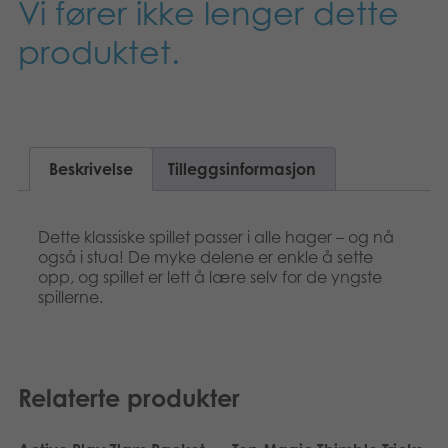
Vi fører ikke lenger dette
Suomi
Bøker
produktet.
Dansk
Applikasjoner
Nederlands
Arkiverte produkter
Français
Beskrivelse
Tilleggsinformasjon
Polski
Dette klassiske spillet passer i alle hager – og nå
Svenska
også i stua! De myke delene er enkle å sette
opp, og spillet er lett å lære selv for de yngste
Deutsch
spillerne.
Relaterte produkter