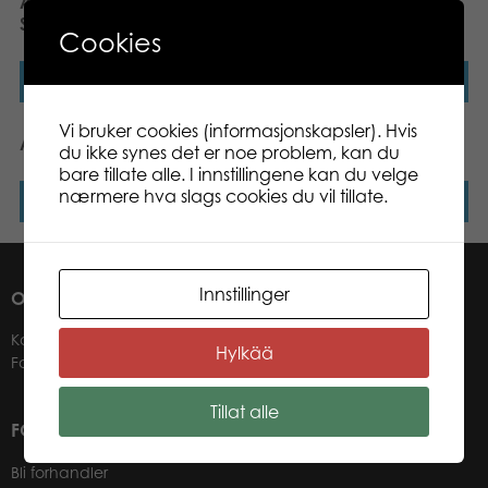
Active Play Zlam Racket
Top Magic Thimble Tricks
Set
Cookies
Les mer
Les mer
Vi bruker cookies (informasjonskapsler). Hvis
Active Play Kubb
Active Play Kendama
du ikke synes det er noe problem, kan du
bare tillate alle. I innstillingene kan du velge
nærmere hva slags cookies du vil tillate.
Les mer
Les mer
Innstillinger
OM OSS
Kontakter
Hylkää
Forhandlere
Tillat alle
FOR VÅRE KUNDER
Bli forhandler