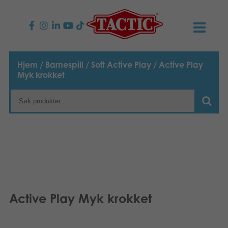
PRODUKTER
Hjem
/
Barnespill
/
Soft Active Play
/ Active Play
Myk krokket
Barnespill
NYHETER
Familiespill
TACTIC
Voksenspill
Etiske retningslinjer
KONTAKTER
Utespill og leker
Ansvarlighet
Kontakt oss
B2B-SHOP
Puslespill
Vår historie
Produktsider
Norsk
Active Play Myk krokket
Leker
English
Media