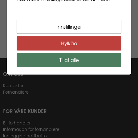
Puzzle Lovers Come to
Finland The Ski-Boy
Innstillinger
1000 pcs puzzle
Hylkää
Les mer
Tillat alle
OM OSS
Kontakter
Forhandlere
FOR VÅRE KUNDER
Bli forhandler
Informasjon for forhandlere
Innlogging nettbutikk