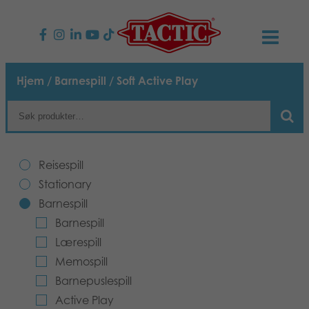
PRODUKTER
Hjem
/
Barnespill
/ Soft Active Play
Barnespill
NYHETER
Familiespill
TACTIC
Reisespill
Voksenspill
Etiske retningslinjer
Stationary
KONTAKTER
Barnespill
Utespill og leker
Ansvarlighet
Kontakt oss
B2B-SHOP
Barnespill
Lærespill
Puslespill
Vår historie
Produktsider
Norsk
Memospill
Barnepuslespill
Leker
Media
Active Play