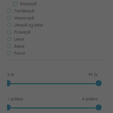
Reisespill
Bøker
Familiespill
Voksenspill
Applikasjoner
Utespill og leker
Arkiverte produkter
Puslespill
Leker
Bøker
Penol
3 år
99 år
1 spillere
4 spillere