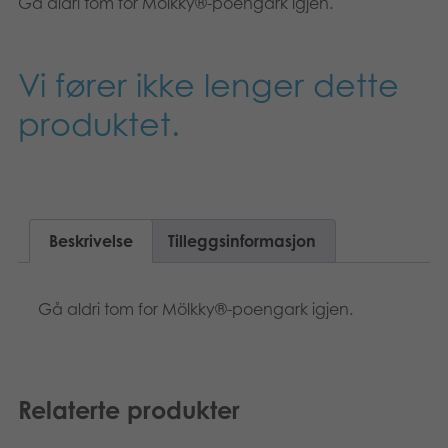
Gå aldri tom for Mölkky®-poengark igjen.
Suomi
Bøker
Dansk
Applikasjoner
Vi fører ikke lenger dette
Nederlands
produktet.
Arkiverte produkter
Français
Polski
Beskrivelse
Tilleggsinformasjon
Svenska
Gå aldri tom for Mölkky®-poengark igjen.
Relaterte produkter