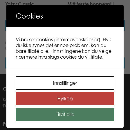
Yatzy Classic
Mitt første hoppespill
vannliljehopp
Cookies
Les mer
Les mer
Vi bruker cookies (informasjonskapsler). Hvis
Mölkky® GO throwing
Pro Poker Texas Hold’em
du ikke synes det er noe problem, kan du
game
bare tillate alle. I innstillingene kan du velge
nærmere hva slags cookies du vil tillate.
Les mer
Les mer
Innstillinger
OM OSS
Hylkää
Kontakter
Forhandlere
Tillat alle
FOR VÅRE KUNDER