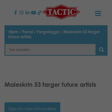
PRODUKTER
Hjem
/
Penol
/
Fargelegge
/ Maleskrin 53 farger
future artists
Barnespill
NYHETER
Familiespill
TACTIC
Voksenspill
Etiske retningslinjer
KONTAKTER
Utespill og leker
Ansvarlighet
Kontakt oss
B2B-SHOP
Maleskrin 53 farger future artists
Puslespill
Vår historie
Produktsider
Norsk
Leker
Suomi
Media
Kjøp fra våre forhandlere