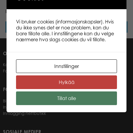
Barnetusj 20 tynne penol
Barnetusj tykke 10
Vi bruker cookies (informasjonskapsler). Hvis
du ikke synes det er noe problem, kan du
Les mer
Les mer
bare tillate alle. I innstillingene kan du velge
nærmere hva slags cookies du vil tillate.
OM OSS
Kontakter
Innstillinger
Forhandlere
Hylkää
FOR VÅRE KUNDER
Tillat alle
Bli forhandler
Informasjon for forhandlere
Innlogging nettbutikk
SOSIALE MEDIER