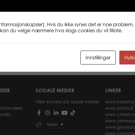
ikke av.
informasjonskapsler). Hvis du ikke synes det er noe problem, 
ne kan du velge nærmere hva slags cookies du vil tillate.
uture artists
Voksfarger mini jumbo 8
Farg
Innstillinger
Hyl
r
Les mer
NDER
SOSIALE MEDIER
LINKER
Våre kanaler på sosiale medier
www.herostoy
forhandlere
www.plasto.fi
butikk
www.chrom.n
www.crimesce
Norsk
www.gamesto
www.lumostar