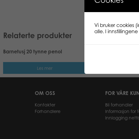
Cookies
Vi bruker cookies (
alle. I innstillinge
Relaterte produkter
Barnetusj 20 tynne penol
Maleskrin 53 farger f
Les mer
Les me
OM OSS
FOR VÅRE KU
Kontakter
Bli forhandler
Forhandlere
Informasjon for 
Innlogging nett