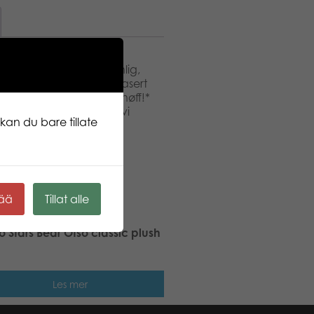
. Glad, huggable, vennlig,
ng i Northern Brights er basert
t. Finsk design. *Nøff-nøff!*
 skitt, fordi jeg vil at vi
kan du bare tillate
tars.com
kää
Tillat alle
 Stars Bear Otso classic plush
Les mer