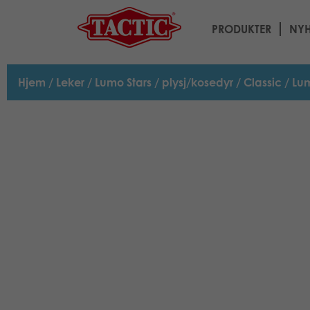
PRODUKTER
NYH
Hjem
/
Leker
/
Lumo Stars
/
plysj/kosedyr
/
Classic
/ Lum