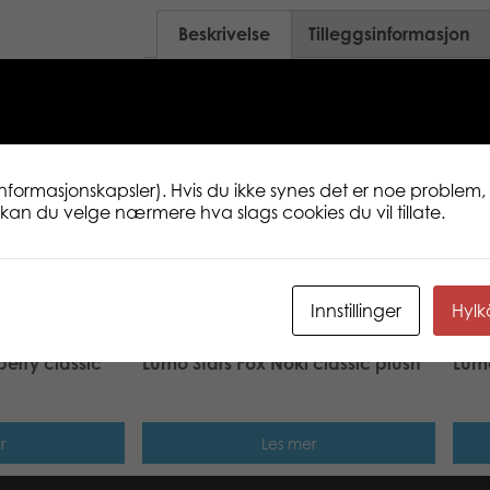
Beskrivelse
Tilleggsinformasjon
Classic 15 cm. Samlebar baby dyr plysj
snill og søt. Vi smiler mer! Søt plysjsamli
på den ekte nordiske naturen og dyrelive
Jeg håper at du ikke er redd for gjørme og
informasjonskapsler). Hvis du ikke synes det er noe problem, 
skal leke i søla! Kom igjen! www.lumos
ne kan du velge nærmere hva slags cookies du vil tillate.
Innstillinger
Hyl
berry classic
Lumo Stars Fox Noki classic plush
Lumo
r
Les mer