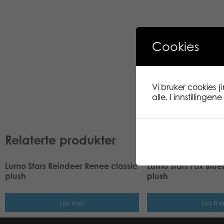
Cookies
Vi bruker cookies (
alle. I innstillinge
Relaterte produkter
Lumo Stars Reindeer Renee classic
Lumo Stars Fox Blue
plush
plush
Les mer
Les me