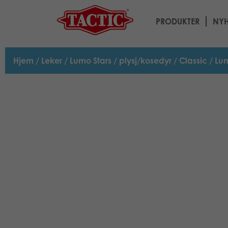
PRODUKTER
NYH
Hjem
/
Leker
/
Lumo Stars
/
plysj/kosedyr
/
Classic
/ Lum