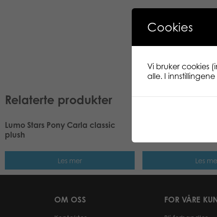
Cookies
Vi bruker cookies (
alle. I innstillinge
Relaterte produkter
Lumo Stars Pony Carla classic
Lumo Stars Pony Sno
plush
plush
Les mer
Les me
OM OSS
FOR VÅRE KU