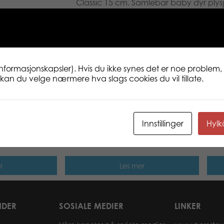
Classic 15 cm. Samlebar baby dyr plysj
snill og søt. Vi smiler mer! Søt plysjsamli
på den ekte nordiske naturen og dyreliv
blomster er én av favorittingene min
oppe sent og se den vakre, fiolette s
som går i oppfyllelse. www.lumostars.
informasjonskapsler). Hvis du ikke synes det er noe problem, 
ne kan du velge nærmere hva slags cookies du vil tillate.
Innstillinger
Hyl
w classic
Lumo Stars Pony Reino classic
Lumo
plush
plus
r
Les mer
NDER
SOSIALE MEDIER
LINKER