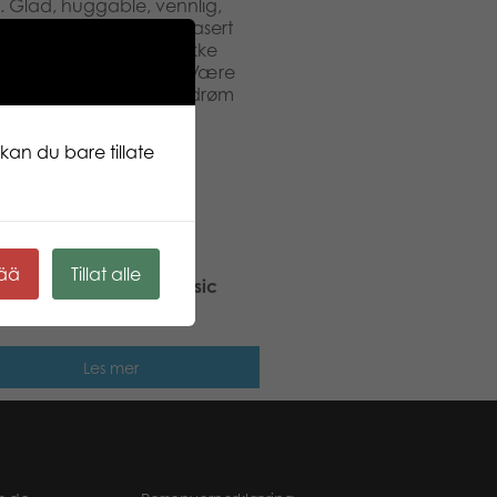
. Glad, huggable, vennlig,
ng i Northern Brights er basert
et. Finsk design. Å plukke
e å gjøre om sommeren. Være
olnedgangen, er som en drøm
com
kan du bare tillate
kää
Tillat alle
 Stars Puffin Lenni classic
h
Les mer