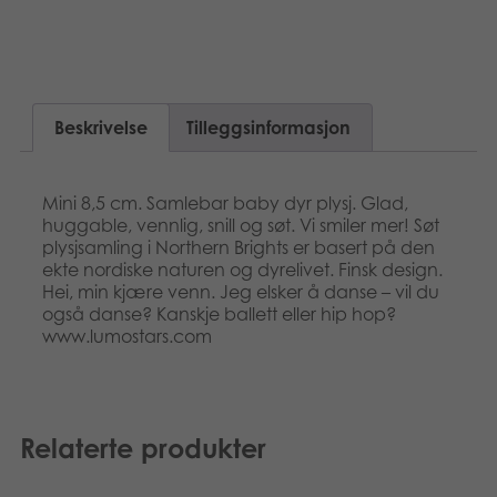
Suomi
Bøker
Dansk
Applikasjoner
Nederlands
Beskrivelse
Tilleggsinformasjon
Arkiverte produkter
Français
Mini 8,5 cm. Samlebar baby dyr plysj. Glad,
Polski
huggable, vennlig, snill og søt. Vi smiler mer! Søt
plysjsamling i Northern Brights er basert på den
ekte nordiske naturen og dyrelivet. Finsk design.
Svenska
Hei, min kjære venn. Jeg elsker å danse – vil du
også danse? Kanskje ballett eller hip hop?
www.lumostars.com
Relaterte produkter