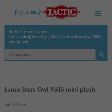
PRODUKTER
Hjem
/
Leker
/
Lumo
Stars
/
plysj/kosedyr
/
Mini
/ Lumo Stars Owl Pöllö
Barnespill
NYHETER
mini plush
Familiespill
TACTIC
Voksenspill
Etiske retningslinjer
KONTAKTER
Utespill og leker
Ansvarlighet
Kontakt oss
B2B-SHOP
Lumo Stars Owl Pöllö mini plush
Puslespill
Vår historie
Produktsider
Norsk
Leker
Mini 8,5 cm.
English
Media