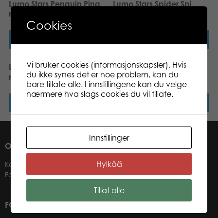
Lumo Stars Penguin Ping
Lumo Stars Spider Spi
mini plush
mini plush
Cookies
Les mer
Les mer
Vi bruker cookies (informasjonskapsler). Hvis
Lumo Stars Reindeer Poro
Lumo Stars Fox Repo mini
du ikke synes det er noe problem, kan du
mini plush
plush
bare tillate alle. I innstillingene kan du velge
nærmere hva slags cookies du vil tillate.
Les mer
Les mer
Innstillinger
OM OSS
Hylkää
Kontakter
Forhandlere
Tillat alle
FOR VÅRE KUNDER