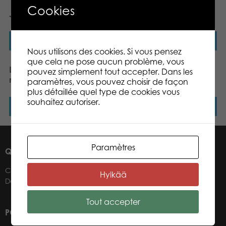
Cookies
Jeu de cartes Lumo Stars
Snowy Owl Lappi – mini
Lire la suite
Lire la suite
Nous utilisons des cookies. Si vous pensez
que cela ne pose aucun problème, vous
Lumo Stars Cat Peach
Lumo Stars Reindeer Poro
pouvez simplement tout accepter. Dans les
mini plush
mini plush
paramètres, vous pouvez choisir de façon
plus détaillée quel type de cookies vous
souhaitez autoriser.
Lire la suite
Lire la suite
Paramètres
QUI SOMMES-NOUS ?
Contacts
Hylkää
Détaillants
Tout accepter
POUR NOS DÉTAILLANTS