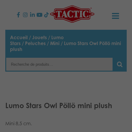
PRODUITS
Accueil
/
Jouets
/
Lumo
Stars
/
Peluches
/
Mini
/ Lumo Stars Owl Pöllö mini
Jeux enfants
NOUVEAUTÉS
plush
Jeux famille
TACTIC
Jeux Adultes
Code de conduite
CONTACTS
Jeux d’extérieur
Responsabilité
Contactez nous
Français
Lumo Stars Owl Pöllö mini plush
Puzzles
English
Notre histoire
Liens
Suomi
Jouets
Mini 8,5 cm.
Média