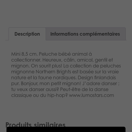
Dansk
Produits archivés
Nederlands
Applications mobiles
Norsk
Description
Informations complémentaires
Polski
Mini 8,5 cm. Peluche bébé animal à
Svenska
collectionner. Heureux, câlin, amical, gentil et
mignon. On sourit plus! La collection de peluches
mignonne Northern Brights est basée sur la vraie
nature et la faune nordiques. Design finlandais
pur. Bonjour, mon petit mignon! J’adore danser ;
tu veux danser aussi? Peut-être de la danse
classique ou du hip-hop? www.lumostars.com
Produits similaires