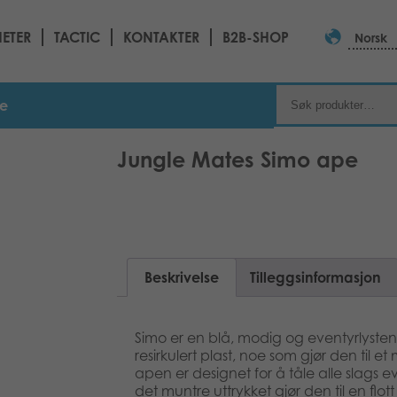
ETER
TACTIC
KONTAKTER
B2B-SHOP
Norsk
pe
Jungle Mates Simo ape
Beskrivelse
Tilleggsinformasjon
Simo er en blå, modig og eventyrlysten
resirkulert plast, noe som gjør den til e
apen er designet for å tåle alle slags
det muntre uttrykket gjør den til en flo