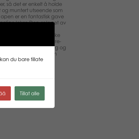
r, så det er enkelt å holde
skt og muntert utseende som
e apen er en fantastisk gave
ennlige leker. Den er laget av
ek. Simo er en utmerket
 å være modig og utforske
 tilhører Save the Nature-
 De er enkle å ta med seg og
hverandre eller henge dem
kan du bare tillate
av 100 % resirkulerte
kää
Tillat alle