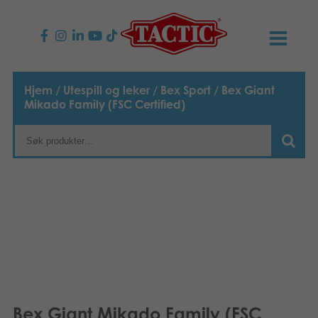
PRODUKTER
Hjem
/
Utespill og leker
/
Bex Sport
/ Bex Giant
Mikado Family (FSC Certified)
Barnespill
NYHETER
Familiespill
TACTIC
Voksenspill
Etiske retningslinjer
KONTAKTER
Utespill og leker
Ansvarlighet
Kontakt oss
B2B-SHOP
Puslespill
Vår historie
Produktsider
Norsk
Leker
Suomi
Media
Bex Giant Mikado Family (FSC