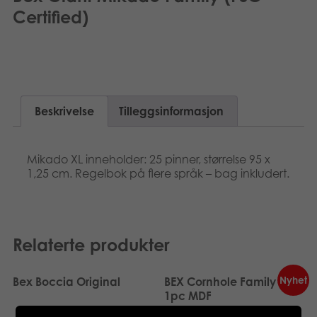
Dansk
Certified)
Bøker
Nederlands
Applikasjoner
Polski
Arkiverte produkter
Svenska
Beskrivelse
Tilleggsinformasjon
Deutsch
Mikado XL inneholder: 25 pinner, størrelse 95 x
1,25 cm. Regelbok på flere språk – bag inkludert.
Relaterte produkter
Nyhet
Bex Boccia Original
BEX Cornhole Family FSC
1pc MDF