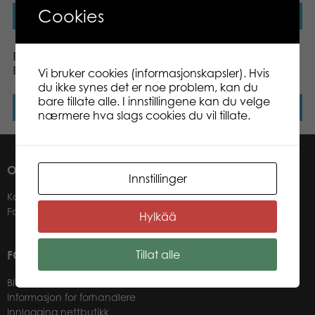
Cookies
Les mer
Les mer
Bex Sport Gamesson
Gamesson electronic
Beast Steeltip Darts 20gr
dartboard Devil
Vi bruker cookies (informasjonskapsler). Hvis
du ikke synes det er noe problem, kan du
bare tillate alle. I innstillingene kan du velge
Les mer
Les mer
nærmere hva slags cookies du vil tillate.
OM OSS
Innstillinger
Kontakter
Forhandlere
Hylkää
Tillat alle
FOR VÅRE KUNDER
Bli forhandler
Informasjon for forhandlere
Innlogging nettbutikk