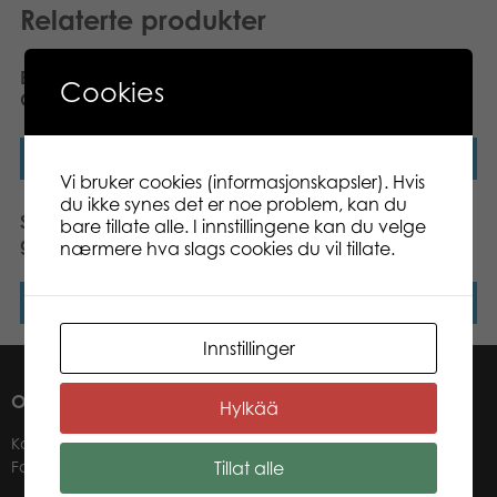
Relaterte produkter
Bex Ring Toss Family (FSC
Sunsport Tether Ball
Cookies
Certified)
Les mer
Les mer
Vi bruker cookies (informasjonskapsler). Hvis
du ikke synes det er noe problem, kan du
Sunsport Sky Rider 140
Sunsport Boule Provence,
bare tillate alle. I innstillingene kan du velge
gram
6 boule in nylon bag
nærmere hva slags cookies du vil tillate.
Les mer
Les mer
Innstillinger
OM OSS
Hylkää
Kontakter
Tillat alle
Forhandlere