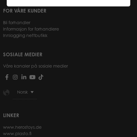
FOR VÅRE KUNDER
Bli forhandler
Informasjon for forhandlere
Innlogging nettbutikk
SOSIALE MEDIER
Våre kanaler på sosiale medier
Norsk
LINKER
www.herostoys.de
www.plasto.fi