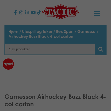
PRODUKTER
Hjem
/
Utespill og leker
/
Bex Sport
/ Gamesson
Airhockey Buzz Black 4-col carton
Barnespill
NYHETER
Familiespill
TACTIC
Nyhet
Voksenspill
Etiske retningslinjer
KONTAKTER
Utespill og leker
Ansvarlighet
Kontakt oss
B2B-SHOP
Puslespill
Vår historie
Produktsider
Norsk
Gamesson Airhockey Buzz Black 4-
col carton
Leker
Suomi
Media