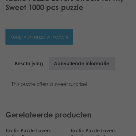
Dansk
Sweet 1000 pcs puzzle
Speelgoed
Français
Boeken
Norsk
Koop van onze winkeliers
Apps
Polski
Gearchiveerde producten
Svenska
Beschrijving
Aanvullende informatie
Deutsch
This puzzle offers a sweet surprise!
Gerelateerde producten
Tactic Puzzle Lovers
Tactic Puzzle Lovers