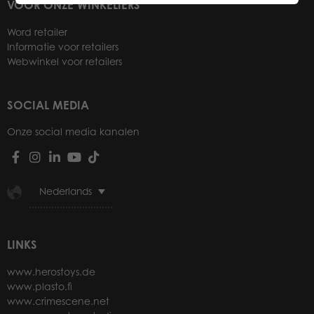
VOOR ONZE WINKELIERS
Word retailer
Informatie voor retailers
Webwinkel voor retailers
SOCIAL MEDIA
Onze social media kanalen
Nederlands
LINKS
www.herostoys.de
www.plasto.fi
www.crimescene.net