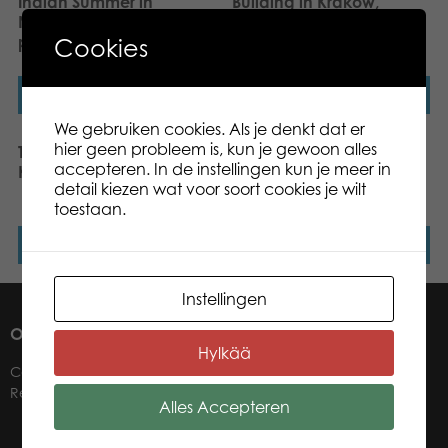
Indian Summer in
Building in Krakow,
Norrbotten 1000 pcs
Poland 1000 pcs puzzle
puzzle
Cookies
Lees verder
Lees verder
We gebruiken cookies. Als je denkt dat er
hier geen probleem is, kun je gewoon alles
Tactic Puzzle Lovers Cute
Tactic Puzzle Lovers
accepteren. In de instellingen kun je meer in
Kittens 1000 pcs puzzle
Moors Covered in
detail kiezen wat voor soort cookies je wilt
Heather 1000 pcs puzzle
toestaan.
Lees verder
Lees verder
Instellingen
OVER ONS
Hylkää
Contact
Retailers
Alles Accepteren