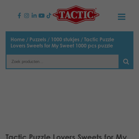
PRODUCTEN
Home
/
Puzzels
/
1000 stukjes
/ Tactic Puzzle
Lovers Sweets for My Sweet 1000 pcs puzzle
Kinderspellen
NIEUWS
Familiespellen
TACTIC
Volwassenspellen
Onze productbelofte
CONTACT
Selecta spellen
Verantwoordelijkheid
Contact opnemen
Nederlands
Buitenspellen
English
Ons verhaal
Links
Suomi
Puzzels
Media
Tactic Puzzle Lovers Sweets for My