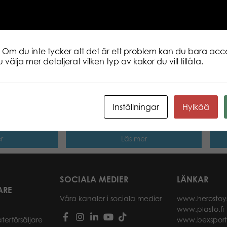
This puzzle offers a sweet surprise!
 Om du inte tycker att det är ett problem kan du bara acce
 välja mer detaljerat vilken typ av kakor du vill tillåta.
 Dutch
Tactic Puzzle Lovers World Map
Tact
 1000 pcs
1000 pcs pussel
1000
Inställningar
Hylkää
r
Läs mer
SOCIALA MEDIER
LÄNKAR
ARE
Våra kanaler i sociala medier
www.herostoy
www.plasto.fi
återförsäljare
www.bexspor