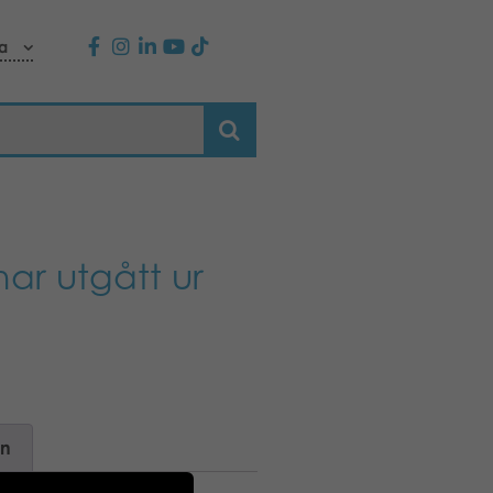
a
ar utgått ur
on