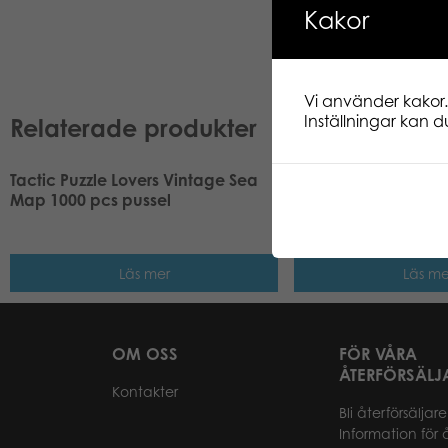
Kakor
Vi använder kakor.
Inställningar kan du
Relaterade produkter
Tactic Puzzle Lovers Vintage Sea
Tactic Puzzle Lovers
Map 1000 pcs pussel
Windows and Doors
pussel
Läs mer
Läs me
OM OSS
FÖR VÅRA
ÅTERFÖRSÄLJ
Kontakter
Bli återförsäljare
Information för 