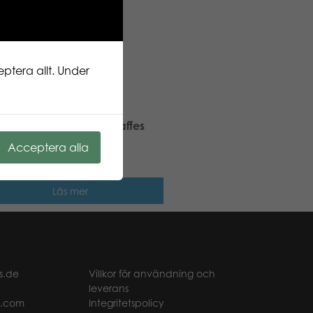
ptera allt. Under
ic Puzzle Lovers Tall Giraffes
 pcs pussel
Acceptera alla
Läs mer
s.de
Villkor för användning och
leverans
t.com
Integritetspolicy