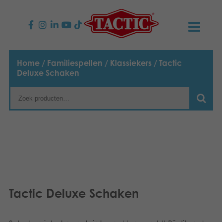
PRODUCTEN
Home
/
Familiespellen
/
Klassiekers
/ Tactic
Deluxe Schaken
Kinderspellen
NIEUWS
Familiespellen
TACTIC
Volwassenspellen
Onze productbelofte
CONTACT
Selecta spellen
Verantwoordelijkheid
Contact opnemen
Nederlands
Buitenspellen
English
Ons verhaal
Links
Tactic Deluxe Schaken
Suomi
Puzzels
Media