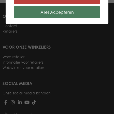
Alles Accepteren
OVER ONS
Contact
Retailers
VOOR ONZE WINKELIERS
Word retailer
Informatie voor retailers
Webwinkel voor retailers
SOCIAL MEDIA
Onze social media kanalen