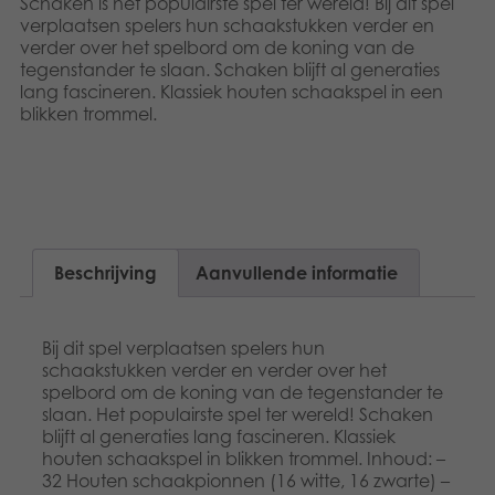
Schaken is het populairste spel ter wereld! Bij dit spel
Dansk
Speelgoed
verplaatsen spelers hun schaakstukken verder en
verder over het spelbord om de koning van de
Français
tegenstander te slaan. Schaken blijft al generaties
Boeken
lang fascineren. Klassiek houten schaakspel in een
Norsk
blikken trommel.
Apps
Polski
Gearchiveerde producten
Svenska
Deutsch
Beschrijving
Aanvullende informatie
Bij dit spel verplaatsen spelers hun
schaakstukken verder en verder over het
spelbord om de koning van de tegenstander te
slaan. Het populairste spel ter wereld! Schaken
blijft al generaties lang fascineren. Klassiek
houten schaakspel in blikken trommel. Inhoud: –
32 Houten schaakpionnen (16 witte, 16 zwarte) –