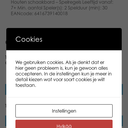
Houten schaakbord – Spelregels Leeftijd vanaf:
7+ Min. aantal Speler(s): 2 Spelduur (min): 30
EANcode: 6416739140018
Cookies
Gerelateerde producten
Tactic Rustic Sterhalma
Tactic Deluxe 5 in 1
We gebruiken cookies. Als je denkt dat er
Chinese Checkers
Schaken, Dammen, Tic
hier geen probleem is, kun je gewoon alles
Tac Toe, Backgammon
accepteren. In de instellingen kun je meer in
en Domino
detail kiezen wat voor soort cookies je wilt
toestaan.
Lees verder
Lees verder
Tactic Dicetto dice game
Totem
Instellingen
Lees verder
Lees verder
Hylkää