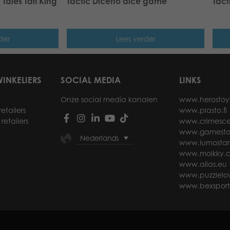
Tales Tafl King
Tactic Dicetto dice game
Tact
der
Lees verder
INKELIERS
SOCIAL MEDIA
LINKS
Onze social media kanalen
www.herostoy
etailers
www.plasto.fi
retailers
www.crimesce
www.gamesto
Nederlands
www.lumostar
www.molkky.
www.alias.eu
www.puzzlelov
www.bexspor