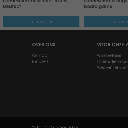
Gamestorm 15 Minutes to Self-
Gamestorm Vikings’ 
Destruct
board game
Lees verder
Lees ver
OVER ONS
VOOR ONZE W
Contact
Word retailer
Retailers
Informatie voor r
Webwinkel voor 
© Tactic Games 2026