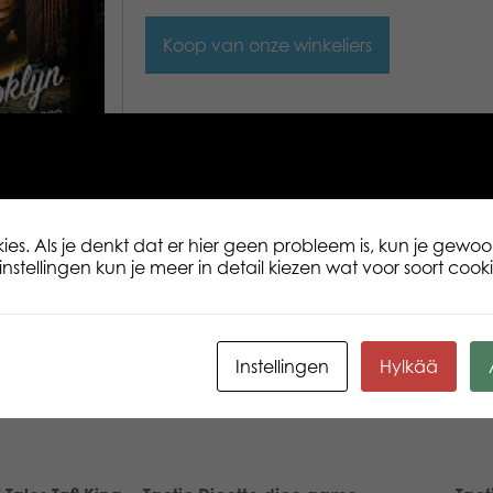
Koop van onze winkeliers
Beschrijving
Aanvullende inform
Een lichaam wordt gevonden in de toil
nachtclub in Moskou. Wie is hij en hoe 
es. Als je denkt dat er hier geen probleem is, kun je gewoo
Voer een onderzoek uit in de afbrokke
nstellingen kun je meer in detail kiezen wat voor soort cookie
Sovjetmacht, verteerd door corruptie. 
geheimen en vertelt leugens dus houd
helder.
Instellingen
Hylkää