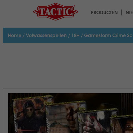
PRODUCTEN
NI
Home
/
Volwassenspellen
/
18+
/ Gamestorm Crime Sc