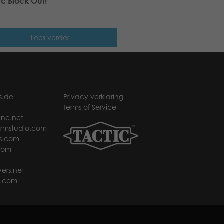
ic Block Out!
Lees verder
s.de
Privacy verklaring
Terms of Service
ne.net
rmstudio.com
s.com
com
ers.net
t.com