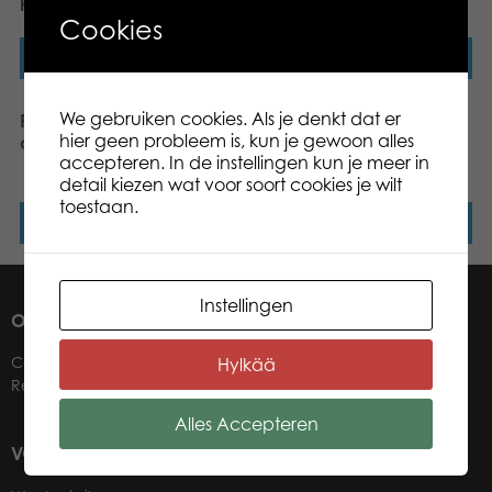
peuter off-road
gigantische kiepwagen
Cookies
Lees verder
Lees verder
We gebruiken cookies. Als je denkt dat er
PLASTO recyclingtruck, 40
PLASTO vrachtwagen en
hier geen probleem is, kun je gewoon alles
cm
shoveldozer in
accepteren. In de instellingen kun je meer in
retailverpakking
detail kiezen wat voor soort cookies je wilt
toestaan.
Lees verder
Lees verder
Instellingen
OVER ONS
Contact
Hylkää
Retailers
Alles Accepteren
VOOR ONZE WINKELIERS