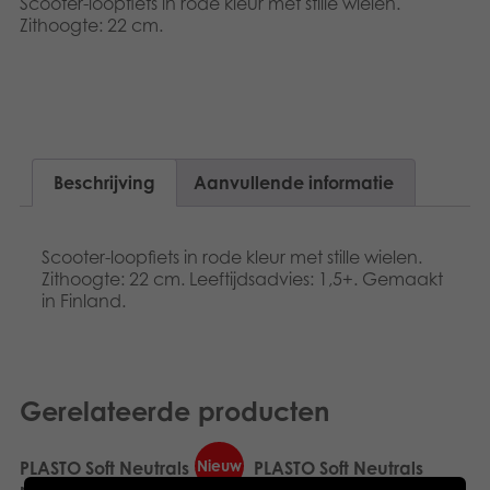
Scooter-loopfiets in rode kleur met stille wielen.
Dansk
Speelgoed
Zithoogte: 22 cm.
Français
Boeken
Norsk
Apps
Polski
Beschrijving
Aanvullende informatie
Gearchiveerde producten
Svenska
Scooter-loopfiets in rode kleur met stille wielen.
Zithoogte: 22 cm. Leeftijdsadvies: 1,5+. Gemaakt
in Finland.
Gerelateerde producten
Nieuw
PLASTO Soft Neutrals
PLASTO Soft Neutrals