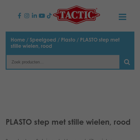
PRODUCTEN
Home
/
Speelgoed
/
Plasto
/ PLASTO step met
stille wielen, rood
Kinderspellen
NIEUWS
Familiespellen
TACTIC
Volwassenspellen
Onze productbelofte
CONTACT
Selecta spellen
Verantwoordelijkheid
Contact opnemen
Nederlands
Buitenspellen
English
Ons verhaal
Links
PLASTO step met stille wielen, rood
Suomi
Puzzels
Media