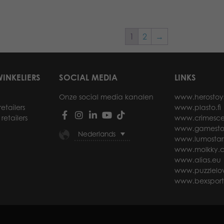
1
2
→
INKELIERS
SOCIAL MEDIA
LINKS
Onze social media kanalen
www.herostoy
etailers
www.plasto.fi
retailers
www.crimesce
www.gamesto
Nederlands
www.lumostar
www.molkky.
www.alias.eu
www.puzzlelov
www.bexspor