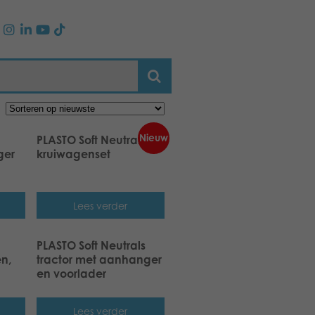
Nieuw
PLASTO Soft Neutrals
ger
kruiwagenset
Lees verder
PLASTO Soft Neutrals
n,
tractor met aanhanger
en voorlader
Lees verder