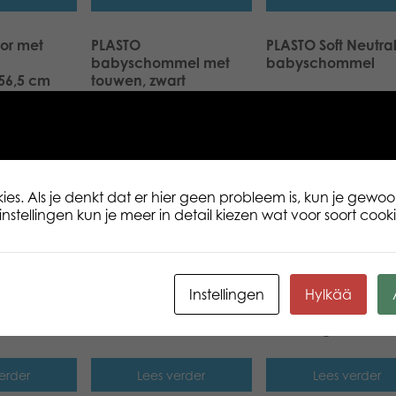
tor met
PLASTO
PLASTO Soft Neutra
babyschommel met
babyschommel
56,5 cm
touwen, zwart
erder
Lees verder
Lees verder
met stille
PLASTO Soft Neutrals
PLASTO step met sti
t
step
wielen, rood
es. Als je denkt dat er hier geen probleem is, kun je gewoo
nstellingen kun je meer in detail kiezen wat voor soort cookie
erder
Lees verder
Lees verder
lingtruck,
PLASTO tractor met
PLASTO tractor met
Instellingen
Hylkää
voorlader & graafarm,
voorlader &
70 cm
aanhanger 56,5 c
erder
Lees verder
Lees verder