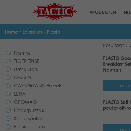
PRODUCTEN
NI
Home
/
Leksaker
/ Plasto
Resultaat 1–
Kosmos
PLASTO Goo
TIGER TRIBE
Breakfast Set
Lumo Stars
Neutrals
LARSEN
CASTORLAND Puzzels
Lees v
LENA
GEOMAG
PLASTO Soft 
peuter off-r
Kinderpuzzels
Kinderspellen
Familiespellen
Lees v