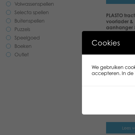
Volwassenspellen
Selecta spellen
PLASTO trac
Buitenspellen
voorlader &
aanhanger 
Puzzels
Speelgoed
Cookies
Lees v
Boeken
Outlet
PLASTO step 
wielen, zwar
We gebruiken cooki
accepteren. In de i
Lees v
PLASTO recyc
40 cm
Lees v