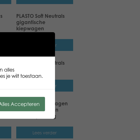
ls
PLASTO Soft Neutrals
gigantische
kiepwagen
Lees verder
lle
PLASTO Soft Neutrals
babywalker
n alles
s je wilt toestaan.
Lees verder
PLASTO vrachtwagen
Alles Accepteren
en shoveldozer in
m
retailverpakking
Lees verder