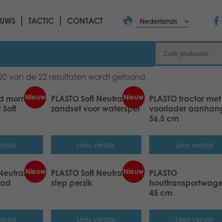
EUWS
TACTIC
CONTACT
Nederlands
20 van de 22 resultaten wordt getoond
Nieuw
Nieuw
d morning!
PLASTO Soft Neutrals
PLASTO tractor met
 Soft
zandset voor waterspel
voorlader aanhan
56,5 cm
erder
Lees verder
Lees verder
Nieuw
Nieuw
Neutrals
PLASTO Soft Neutrals
PLASTO
oad
step perzik
houttransportwage
45 cm
erder
Lees verder
Lees verder