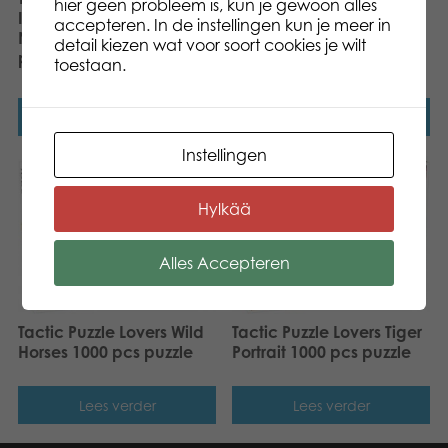
hier geen probleem is, kun je gewoon alles
Indian Summer in
accepteren. In de instellingen kun je meer in
Norrbotten 1000 pcs
Tactic Puzzle Lovers Cute
detail kiezen wat voor soort cookies je wilt
puzzle
Kittens 1000 pcs puzzle
toestaan.
Lees verder
Lees verder
Instellingen
Hylkää
Alles Accepteren
Tactic Puzzle Lovers Wild
Tactic Puzzle Lovers Tiger
Horses 1000 pcs puzzle
Portrait 1000 pcs puzzle
Lees verder
Lees verder