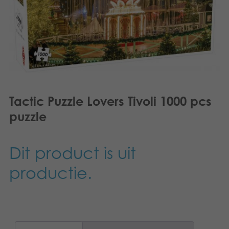
Dansk
Speelgoed
Français
Boeken
Norsk
Apps
Polski
Gearchiveerde producten
Svenska
Tactic Puzzle Lovers Tivoli 1000 pcs
puzzle
Deutsch
Dit product is uit
productie.