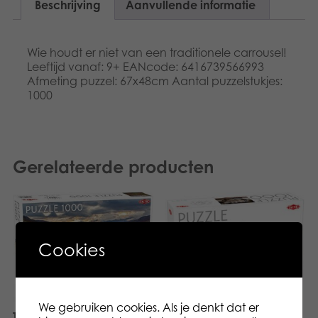
Beschrijving
Aanvullende informatie
Wie houdt er niet van een traditionele carrousel!
Leeftijd vanaf: 9+ EANcode: 6416739566993
Afmeting puzzel: 67x48cm Aantal puzzelstukjes:
1000
Gerelateerde producten
Cookies
We gebruiken cookies. Als je denkt dat er
Tactic Puzzle Lovers