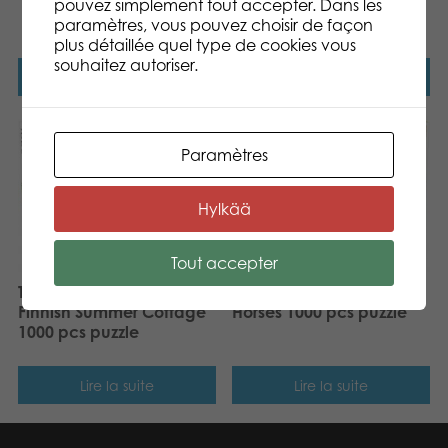
of Helsinki 1000 pcs
pouvez simplement tout accepter. Dans les
puzzle
paramètres, vous pouvez choisir de façon
plus détaillée quel type de cookies vous
souhaitez autoriser.
Lire la suite
Lire la suite
Paramètres
Hylkää
Tout accepter
Tactic Puzzle Lovers
Tactic Puzzle Lovers Wild
Finnish Summer Cottage
Horses 1000 pcs puzzle
1000 pcs puzzle
Lire la suite
Lire la suite