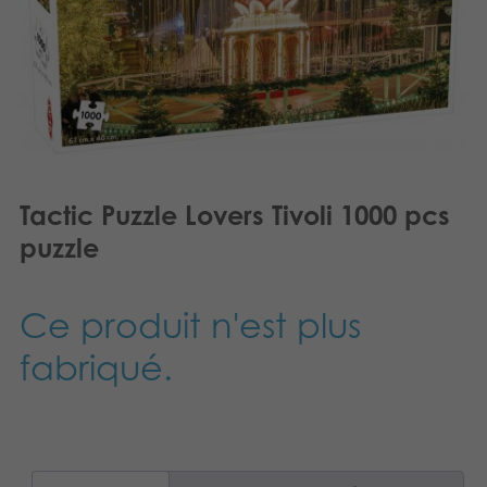
Dansk
Produits archivés
Nederlands
Applications mobiles
Norsk
Polski
Svenska
Tactic Puzzle Lovers Tivoli 1000 pcs
puzzle
Deutsch
Ce produit n'est plus
fabriqué.