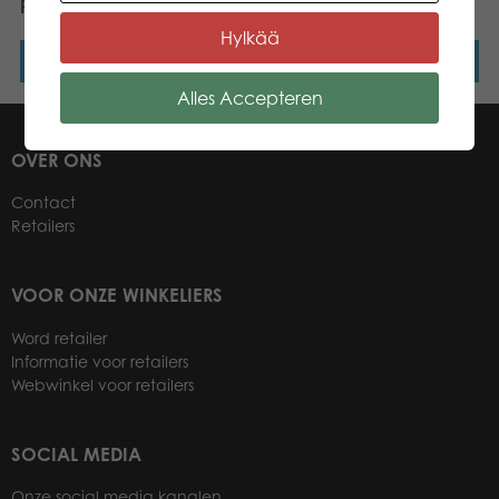
puzzle
Heather 1000 pcs puzzle
Hylkää
Lees verder
Lees verder
Alles Accepteren
OVER ONS
Contact
Retailers
VOOR ONZE WINKELIERS
Word retailer
Informatie voor retailers
Webwinkel voor retailers
SOCIAL MEDIA
Onze social media kanalen