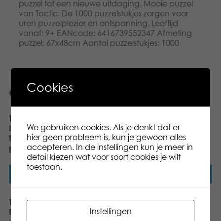
puzzel tot een nieuwe uitdaging. Mooie puzzel
van Tactic. De 1000 puzzelstukjes zorgen voor
uren puzzelplezier en ontspanning. Leeftijd
vanaf: 9+ EANcode: 6416739552347 Afmeting
puzzel: 67x48cm Aantal puzzelstukjes: 1000
Cookies
Gerelateerde producten
Tactic Puzzle Lovers
Tactic Puzzle Lovers
We gebruiken cookies. Als je denkt dat er
Indian Summer in
Summer Night in Finland
hier geen probleem is, kun je gewoon alles
Norrbotten 1000 pcs
1000 pcs puzzle
accepteren. In de instellingen kun je meer in
puzzle
detail kiezen wat voor soort cookies je wilt
toestaan.
Lees verder
Lees verder
Tactic Puzzle Lovers
Tactic Puzzle Lovers
Instellingen
Fighting Fish 1000 pcs
Moors Covered in