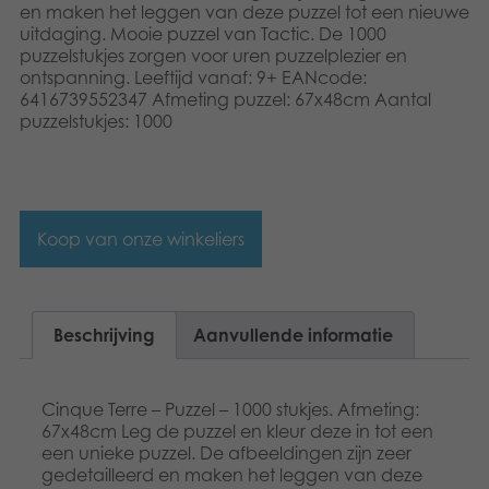
Dansk
en maken het leggen van deze puzzel tot een nieuwe
Speelgoed
uitdaging. Mooie puzzel van Tactic. De 1000
puzzelstukjes zorgen voor uren puzzelplezier en
Français
ontspanning. Leeftijd vanaf: 9+ EANcode:
Boeken
6416739552347 Afmeting puzzel: 67x48cm Aantal
Norsk
puzzelstukjes: 1000
Apps
Polski
Gearchiveerde producten
Svenska
Koop van onze winkeliers
Beschrijving
Aanvullende informatie
Cinque Terre – Puzzel – 1000 stukjes. Afmeting:
67x48cm Leg de puzzel en kleur deze in tot een
een unieke puzzel. De afbeeldingen zijn zeer
gedetailleerd en maken het leggen van deze