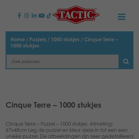
PRODUCTEN
Home
/
Puzzels
/
1000 stukjes
/ Cinque Terre –
1000 stukjes
Kinderspellen
NIEUWS
Familiespellen
TACTIC
Volwassenspellen
Onze productbelofte
CONTACT
Selecta spellen
Verantwoordelijkheid
Contact opnemen
Nederlands
Cinque Terre – 1000 stukjes
Buitenspellen
English
Ons verhaal
Links
Cinque Terre – Puzzel – 1000 stukjes. Afmeting:
Suomi
Puzzels
67x48cm Leg de puzzel en kleur deze in tot een een
Media
unieke puzzel. De afbeeldingen zijn zeer gedetailleerd