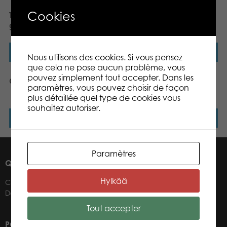
Cookies
Tactic Kimble Twist board
Deluxe Kalaha
game
Lire la suite
Lire la suite
Nous utilisons des cookies. Si vous pensez
que cela ne pose aucun problème, vous
pouvez simplement tout accepter. Dans les
Gold Armada
Gamestorm Land of
paramètres, vous pouvez choisir de façon
Clans board game
plus détaillée quel type de cookies vous
souhaitez autoriser.
Lire la suite
Lire la suite
Paramètres
QUI SOMMES-NOUS ?
Hylkää
Contacts
Détaillants
Tout accepter
POUR NOS DÉTAILLANTS