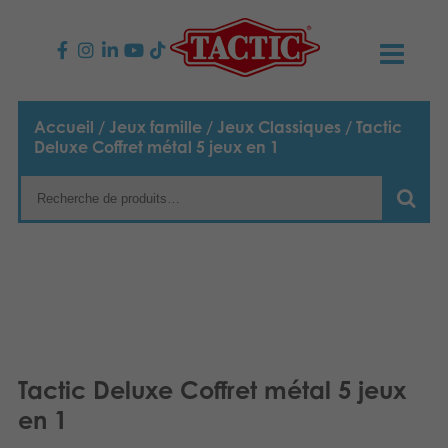
PRODUITS
Accueil
/
Jeux famille
/
Jeux Classiques
/ Tactic
Deluxe Coffret métal 5 jeux en 1
Jeux enfants
NOUVEAUTÉS
Jeux famille
TACTIC
Jeux Adultes
Code de conduite
CONTACTS
Jeux d’extérieur
Responsabilité
Contactez nous
Français
Puzzles
English
Notre histoire
Liens
Tactic Deluxe Coffret métal 5 jeux
Suomi
en 1
Jouets
Média