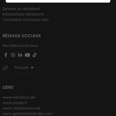
Devenir un détaillant
Informations détaillants
Connexion boutique web
RÉSEAUX SOCIAUX
Nos réseaux sociaux
Français
LIENS
www.herostoys.de
www.plasto.fi
www.crimescene.net
www.gamestormstudio.com