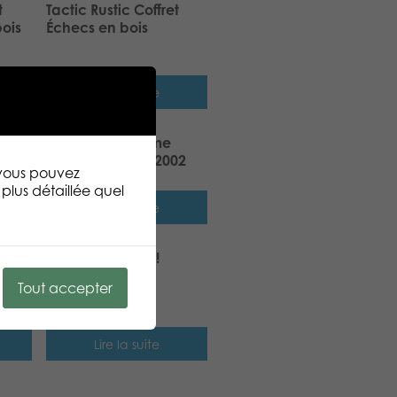
t
Tactic Rustic Coffret
ois
Échecs en bois
Lire la suite
cs
Gamestorm Crime
Scene Brooklyn 2002
 vous pouvez
plus détaillée quel
Lire la suite
Tactic Block Out!
Tout accepter
Lire la suite