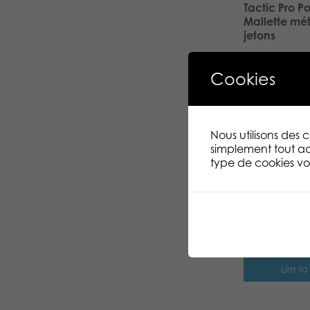
Tactic Pro P
Mallette mét
jetons
Lire la
Cookies
Tactic Delux
métal 5 jeux
Nous utilisons des
simplement tout ac
type de cookies vou
Lire la
A vos dés
Ce produit 
fabriqué.
Lire la