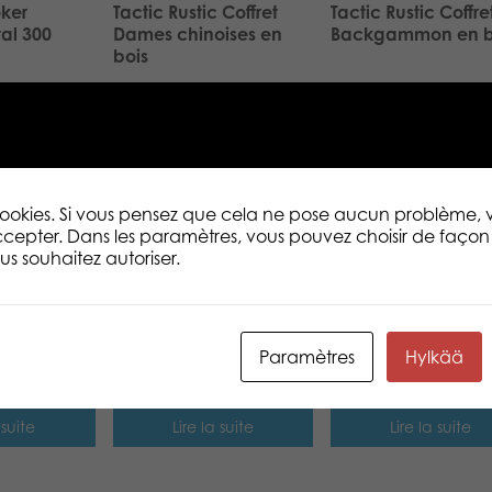
oker
Tactic Rustic Coffret
Tactic Rustic Coffre
al 300
Dames chinoises en
Backgammon en b
bois
 suite
Lire la suite
Lire la suite
e Coffret
Tactic Deluxe Coffret
Tactic Trendy Éche
 en 1
métal Échecs
en bois
 cookies. Si vous pensez que cela ne pose aucun problème,
cepter. Dans les paramètres, vous pouvez choisir de façon 
s souhaitez autoriser.
 suite
Lire la suite
Lire la suite
Tactic Dicetto dice
Tactic A vos cartes
game
n'est plus
Paramètres
Hylkää
 suite
Lire la suite
Lire la suite