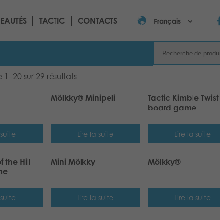
EAUTÉS
TACTIC
CONTACTS
Français
 1–20 sur 29 résultats
O
Mölkky® Minipeli
Tactic Kimble Twist
board game
 suite
Lire la suite
Lire la suite
f the Hill
Mini Mölkky
Mölkky®
me
 suite
Lire la suite
Lire la suite