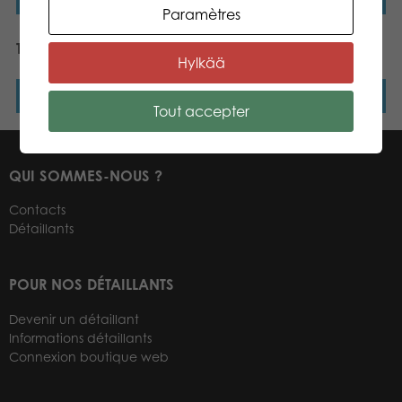
Paramètres
Tactic Rainbow Yatzy
Tactic Animal Yatzy
Hylkää
Lire la suite
Lire la suite
Tout accepter
QUI SOMMES-NOUS ?
Contacts
Détaillants
POUR NOS DÉTAILLANTS
Devenir un détaillant
Informations détaillants
Connexion boutique web