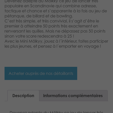
Devenez adepte du Mölkky ce jeu de lancer très
Nederlands
Produits archivés
populaire en Scandinavie qui combine adresse,
tactique et chance et s’apparente à la fois au jeu de
Norsk
pétanque, de billard et de bowling.
Applications mobiles
C’est très simple, et très convivial, il s’agit d’être le
Svenska
premier à atteindre 50 points très exactement en
renversant les quilles. Mais ne dépassez pas 50 points
sinon votre score redescendra à 25 !
Deutsch
Avec le Mini Mölkyy, jouez à l´intèrieur, faites participer
les plus jeunes, et pensez à l´emporter en voyage !
Acheter auprès de nos détaillants
Description
Informations complémentaires
Devenez adepte du Mölkky ce jeu de lancer très