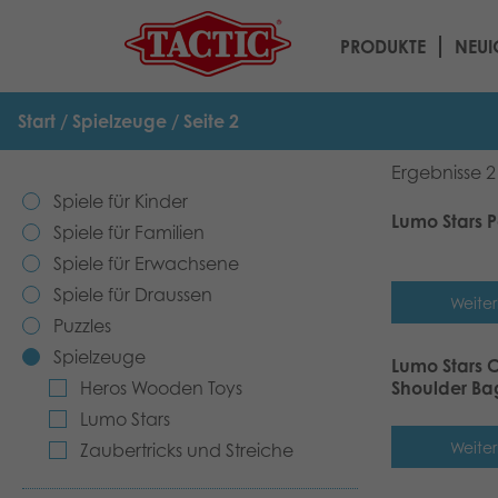
PRODUKTE
NEUI
Start
/
Spielzeuge
/ Seite 2
Ergebnisse 
Spiele für Kinder
Lumo Stars P
Spiele für Familien
Spiele für Erwachsene
Spiele für Draussen
Weiter
Puzzles
Spielzeuge
Lumo Stars
Heros Wooden Toys
Shoulder Ba
Lumo Stars
Weiter
Zaubertricks und Streiche