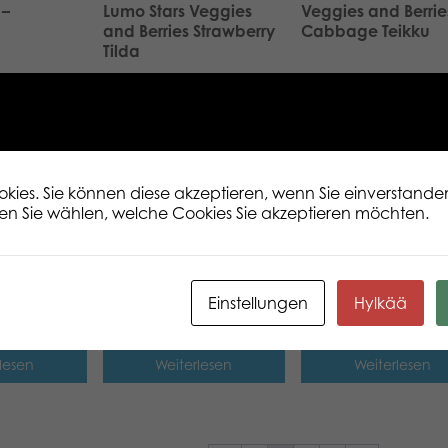
 –
Lumo Stars Veggies
Veggies and Berrie
and Berries Strawberry
Cabbage Teikku
Tilda
lesen
Weiterlesen
Weiterlesen
ween Cat
Lumo Mosquite Mygga
Lumo Goat Mason
sic
classic
classic
ies. Sie können diese akzeptieren, wenn Sie einverstanden
en Sie wählen, welche Cookies Sie akzeptieren möchten.
lesen
Weiterlesen
Weiterlesen
er Love
Lumo Unicorn Faith
Lumo Lynx Tundra
Einstellungen
Hylkää
classic
classic
lesen
Weiterlesen
Weiterlesen