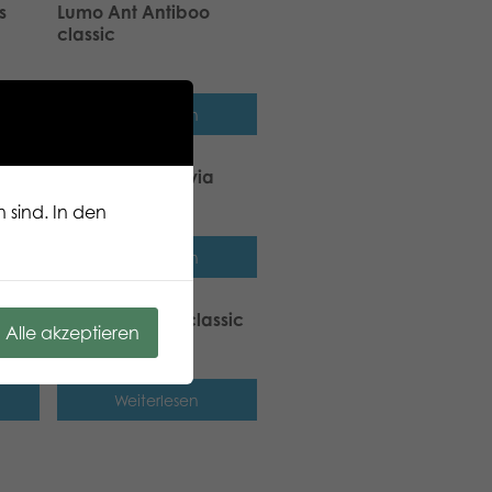
s
Lumo Ant Antiboo
classic
Weiterlesen
Lumo Llama Olivia
classic
 sind. In den
Weiterlesen
Lumo Wolf Finn classic
Alle akzeptieren
Weiterlesen