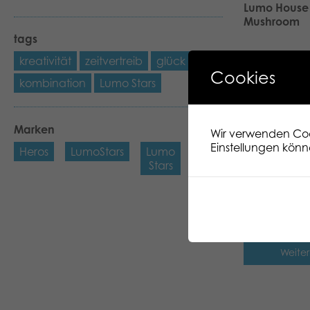
Lumo House
Mushroom
tags
kreativität
zeitvertreib
glück
Weiter
Cookies
kombination
Lumo Stars
Lumo Hallo
Spooky clas
Marken
Wir verwenden Cook
Einstellungen könn
Heros
LumoStars
Lumo
Weiter
Stars
Lumo Reinde
scan
Weiter