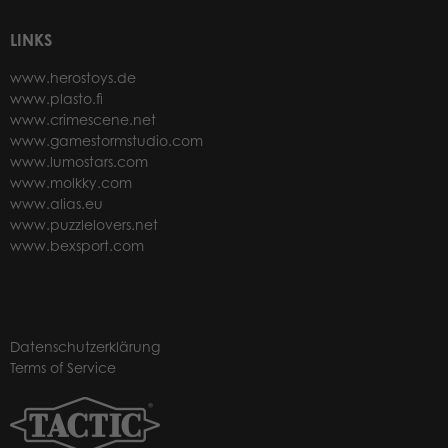
LINKS
www.herostoys.de
www.plasto.fi
www.crimescene.net
www.gamestormstudio.com
www.lumostars.com
www.molkky.com
www.alias.eu
www.puzzlelovers.net
www.bexsport.com
Datenschutzerklärung
Terms of Service