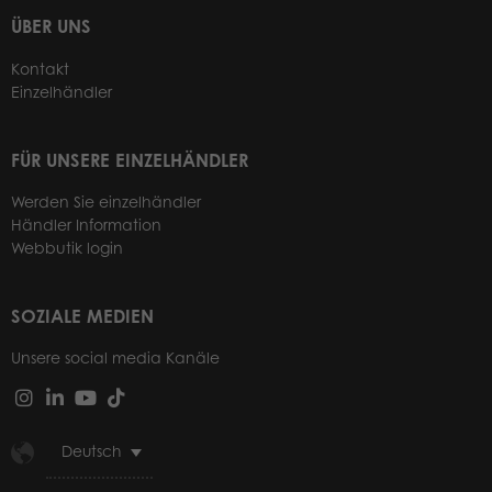
ÜBER UNS
Kontakt
Einzelhändler
FÜR UNSERE EINZELHÄNDLER
Werden Sie einzelhändler
Händler Information
Webbutik login
SOZIALE MEDIEN
Unsere social media Kanäle
Deutsch