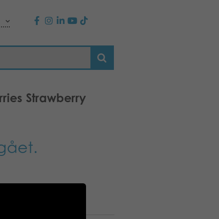
ries Strawberry
gået.
n