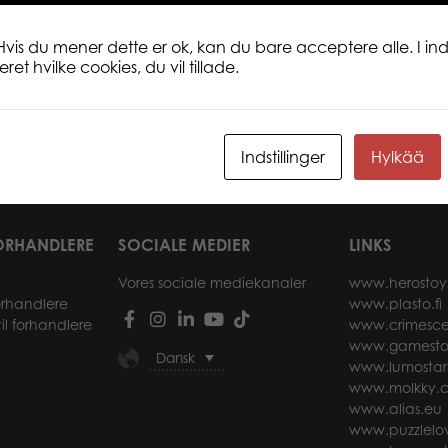
Classic 15 cm. Samlbar baby dyr plys. 
Hvis du mener dette er ok, kan du bare acceptere alle. I inds
og sød. Vi smiler mere! Sød Northern Brig
et hvilke cookies, du vil tillade.
baseret på den ægte nordiske natur og 
er sød, ikke? Men du er den sødeste. Je
som dig!dig!
Indstillinger
Hylkää
ORHANDLERE
SOCIALE MEDIER
LINKS
Vores sociale mediekanaler
www.herostoy
forhandlere
www.plasto.fi
il forhandlere
www.crimesce
www.gamesto
Dansk
www.lumostar
www.molkky.
www.alias.eu
www.puzzlelov