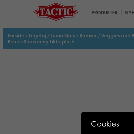
PRODUKTER
NYH
Forside
/
Legetøj
/
Lumo Stars
/
Bamser
/
Veggies and B
Berries Strawberry Tilda plush
Cookies