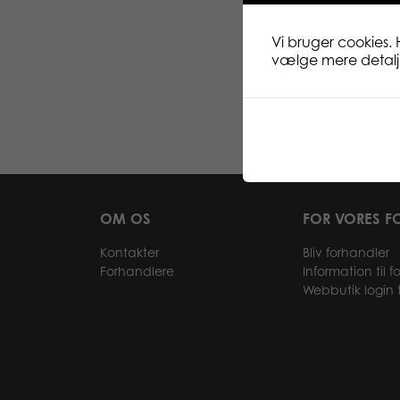
Vi bruger cookies. 
vælge mere detaljer
OM OS
FOR VORES F
Kontakter
Bliv forhandler
Forhandlere
Information til 
Webbutik login t