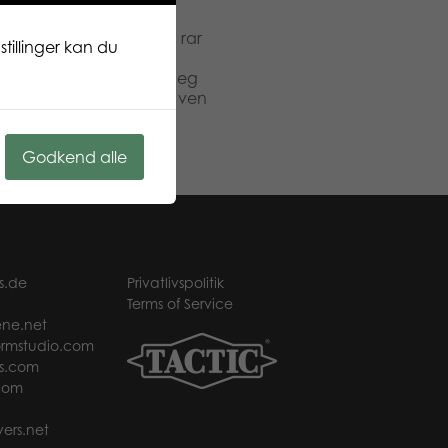
Glad, huggable, venlig, rar
tillinger kan du
hts plys kollektion er
dyreliv. Finsk design. Jeg
g ville elske at have en ven
Godkend alle
s.de
Privatlivspolitik
Terms of Service
ne.net
rmstudio.com
s.com
com
ers.net