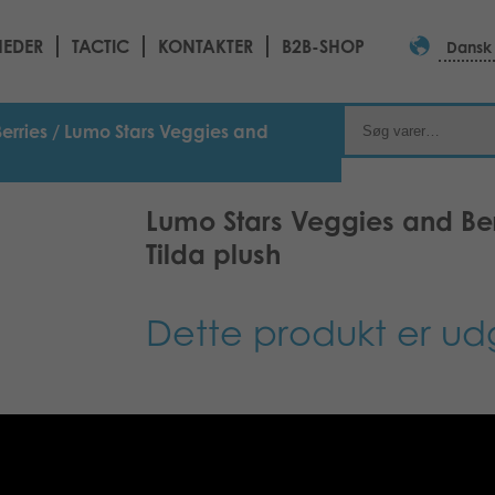
EDER
TACTIC
KONTAKTER
B2B-SHOP
Dansk
erries
/ Lumo Stars Veggies and
Lumo Stars Veggies and Ber
Tilda plush
Dette produkt er ud
Beskrivelse
Yderligere informatio