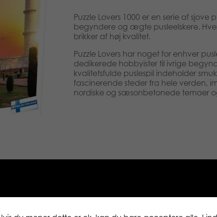
Puzzle Lovers 1000 er en serie af sjove pu
begyndere og ægte pusleelskere. Hvert
brikker af høj kvalitet.
Puzzle Lovers har noget for enhver pusles
dedikerede hobbyister til ivrige begyn
kvalitetsfulde puslespil indeholder smu
fascinerende steder fra hele verden, 
nordiske og sæsonbetonede temaer o