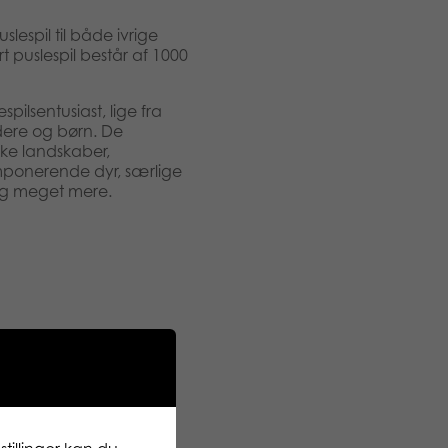
slespil til både ivrige
 puslespil består af 1000
pilsentusiast, lige fra
dere og børn. De
kke landskaber,
imponerende dyr, særlige
g meget mere.