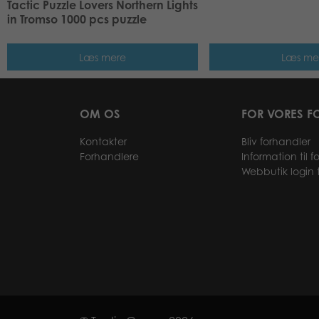
Tactic Puzzle Lovers Northern Lights
in Tromso 1000 pcs puzzle
Læs mere
Læs me
OM OS
FOR VORES F
Kontakter
Bliv forhandler
Forhandlere
Information til 
Webbutik login t