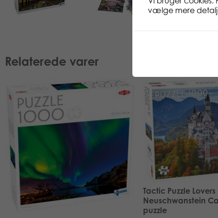
Vi bruger cookies. 
vælge mere detaljer
Relaterede varer
Tactic Puzzle Lovers
Neuschwanstein Cas
puzzle