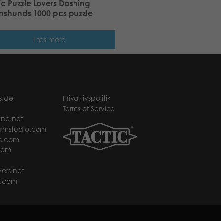
ic Puzzle Lovers Dashing
hshunds 1000 pcs puzzle
Læs mere
s.de
Privatlivspolitik
Terms of Service
ne.net
rmstudio.com
s.com
com
ers.net
t.com