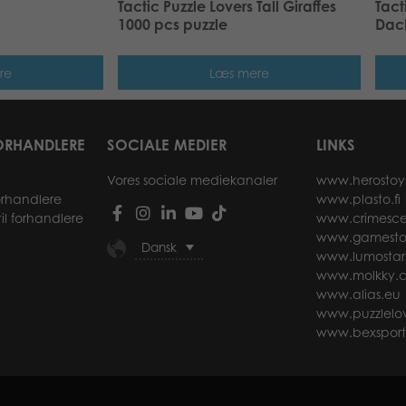
Tactic Puzzle Lovers Tall Giraffes
Tact
1000 pcs puzzle
Dac
re
Læs mere
ORHANDLERE
SOCIALE MEDIER
LINKS
Vores sociale mediekanaler
www.herostoy
forhandlere
www.plasto.fi
il forhandlere
www.crimesce
www.gamesto
Dansk
www.lumostar
www.molkky.
www.alias.eu
www.puzzlelov
www.bexspor