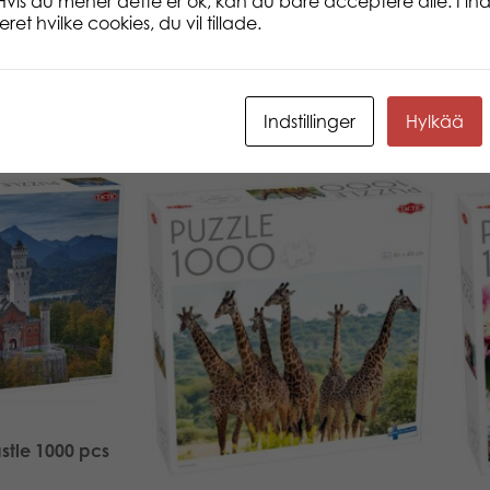
Hvis du mener dette er ok, kan du bare acceptere alle. I inds
et hvilke cookies, du vil tillade.
Indstillinger
Hylkää
tle 1000 pcs