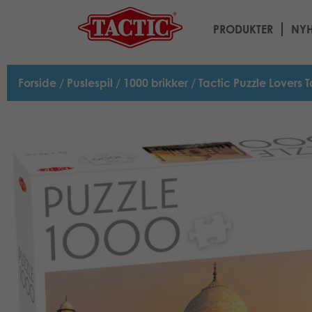
PRODUKTER
NYH
Forside
/
Puslespil
/
1000 brikker
/ Tactic Puzzle Lovers 