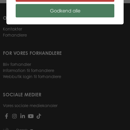
Godkend alle
OM OS
Kontakter
Forhandlere
FOR VORES FORHANDLERE
Bliv forhandler
Information til forhandlere
Webbutik login til forhandlere
SOCIALE MEDIER
Vores sociale mediekanaler