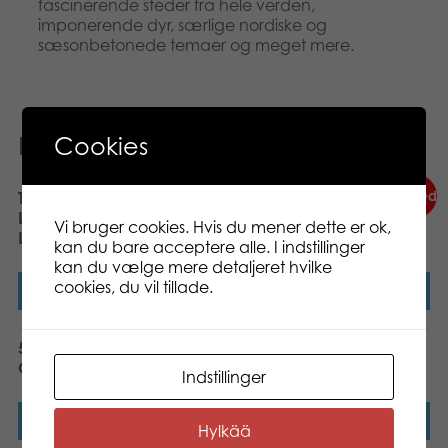
fascinerende steder fra hele verden,
imponerende dyr, særlige nordiske og
sæsonbetonede temaer og meget mere.
Relaterede varer
Cookies
Nyhed
Tactic Puzzle Lovers
500 pcs puzzle:
LifeSTYLE Eucalyptus
Gigglewear
Vi bruger cookies. Hvis du mener dette er ok,
Leaves 500 pcs puzzle
kan du bare acceptere alle. I indstillinger
kan du vælge mere detaljeret hvilke
cookies, du vil tillade.
Læs mere
Læs mere
500 pcs puzzle: Christmas
Tactic Puzzle Mat
Card
Indstillinger
Læs mere
Læs mere
Hylkää