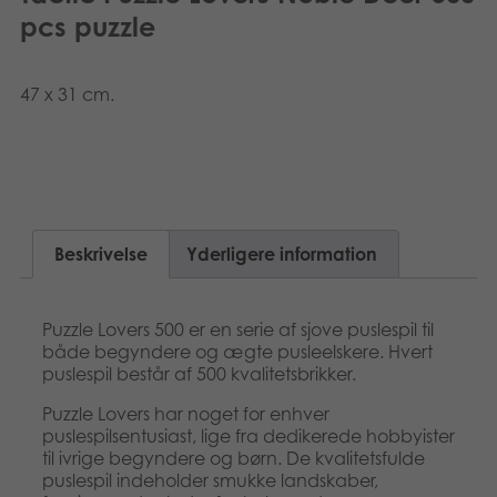
Suomi
pcs puzzle
Bøger
Nederlands
Applikationer
47 x 31 cm.
Français
Arkiverede produkter
Norsk
Polski
Beskrivelse
Yderligere information
Svenska
Puzzle Lovers 500 er en serie af sjove puslespil til
både begyndere og ægte pusleelskere. Hvert
puslespil består af 500 kvalitetsbrikker.
Puzzle Lovers har noget for enhver
puslespilsentusiast, lige fra dedikerede hobbyister
til ivrige begyndere og børn. De kvalitetsfulde
puslespil indeholder smukke landskaber,