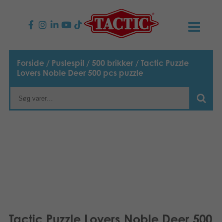
PRODUKTER
Forside
/
Puslespil
/
500 brikker
/ Tactic Puzzle
Lovers Noble Deer 500 pcs puzzle
Børnespil
NYHEDER
Familiespil
TACTIC
Voksenspil
Etisk kodeks
KONTAKTER
Udendørs spil
Ansvarlighed
Kontakt os
B2B-SHOP
Puslespil
Vores historie
Links
Dansk
Legetøj
English
Media
Tactic Puzzle Lovers Noble Deer 500