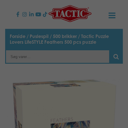
PRODUKTER
Forside
/
Puslespil
/
500 brikker
/ Tactic Puzzle
Lovers LifeSTYLE Feathers 500 pcs puzzle
Børnespil
NYHEDER
Familiespil
TACTIC
Voksenspil
Etisk kodeks
KONTAKTER
Udendørs spil
Ansvarlighed
Kontakt os
B2B-SHOP
Puslespil
Vores historie
Links
Dansk
Legetøj
English
Media