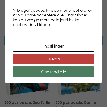
Vi bruger cookies. Hvis du mener dette er ok,
kan du bare acceptere alle. I indstillinger
kan du vælge mere detaljeret hvilke
cookies, du vil tillade.
500 pcs puzzle: Busy Bees
500 pcs puzzle: Fashion
Læs mere
Læs mere
Indstillinger
Hylkää
Godkend alle
500 pcs puzzle: Sea Turtle
500 pcs puzzle: Dornie