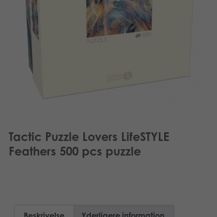
Suomi
Bøger
Nederlands
Applikationer
Français
Arkiverede produkter
Norsk
Polski
Svenska
Tactic Puzzle Lovers LifeSTYLE
Deutsch
Feathers 500 pcs puzzle
Beskrivelse
Yderligere information