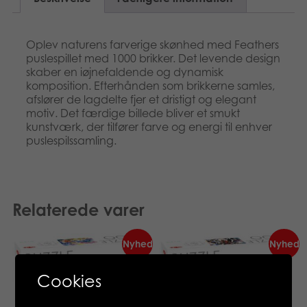
Oplev naturens farverige skønhed med Feathers
puslespillet med 1000 brikker. Det levende design
skaber en iøjnefaldende og dynamisk
komposition. Efterhånden som brikkerne samles,
afslører de lagdelte fjer et dristigt og elegant
motiv. Det færdige billede bliver et smukt
kunstværk, der tilfører farve og energi til enhver
puslespilssamling.
Relaterede varer
Nyhed
Nyhed
Cookies