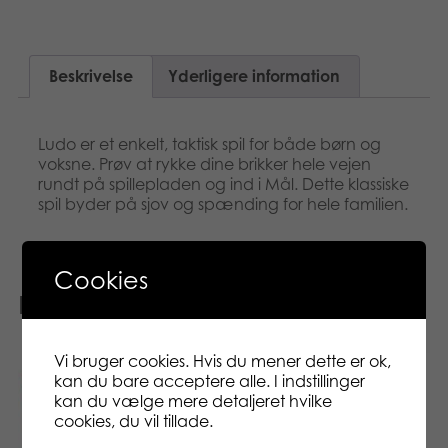
Beskrivelse
Yderligere information
Ludo er et enkelt, taktisk spil for både børn og
voksne. Prøv at rykke dine brikker hele vejen
rundt på spillepladen og ind i Mål. Dette klassiske
spil byder på sjov og spænding for hele familien.
Cookies
Relaterede varer
Vi bruger cookies. Hvis du mener dette er ok,
kan du bare acceptere alle. I indstillinger
kan du vælge mere detaljeret hvilke
cookies, du vil tillade.