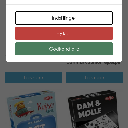
Indstillinger
Hylkää
Godkend alle
Tactic Rummy rejsespil
Tactic Hvad ved du om
Danmark Junior rejsespil
Læs mere
Læs mere