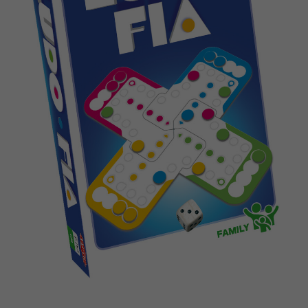
Nederlands
Bøger
Norsk
Applikationer
Svenska
Arkiverede produkter