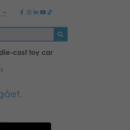
die-cast toy car
43
gået.
n