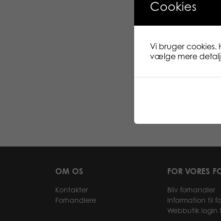
Cookies
Vi bruger cookies. 
vælge mere detaljer
OM OS
FOR VORES F
Kontakter
Bliv forhandler
Forhandlere
Information til 
Webbutik login t