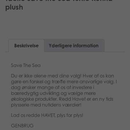
Suomi
plush
Bøger
Nederlands
Applikationer
Français
Arkiverede produkter
Norsk
Beskrivelse
Yderligere information
Polski
Save The Sea
Svenska
Du er ikke alene med dine valg! Hver af os kan
gøre en forskel og træffe mere ansvarlige valg. I
dag ønsker mange af os at investere i
bæredygtig udvikling og vælge mere
økologiske produkter. Redd Havet er en ny tids
plysserie med nutidens værdier!
Lad os redde HAVET, plys for plys!
GENBRUG