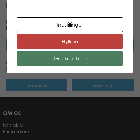
Relaterede varer
Tactic Save the Sea
Tactic Save the Sea
Indstillinger
Dolphin Willow plush
Octopus Frans plush
Hylkää
Læs mere
Læs mere
Godkend alle
Tactic Save the Sea
Tactic Save the Sea Fish
Seahorse Matilda plush
Fisu plush
Læs mere
Læs mere
OM OS
Kontakter
Forhandlere