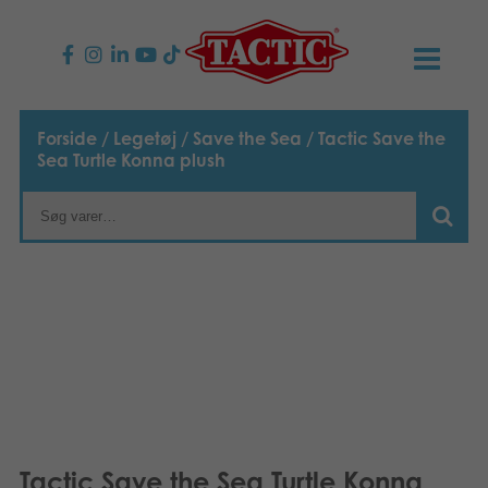
PRODUKTER
Forside
/
Legetøj
/
Save the Sea
/ Tactic Save the
Sea Turtle Konna plush
Børnespil
NYHEDER
Familiespil
TACTIC
Voksenspil
Etisk kodeks
KONTAKTER
Udendørs spil
Ansvarlighed
Kontakt os
B2B-SHOP
Puslespil
Vores historie
Links
Dansk
Legetøj
English
Media
Tactic Save the Sea Turtle Konna