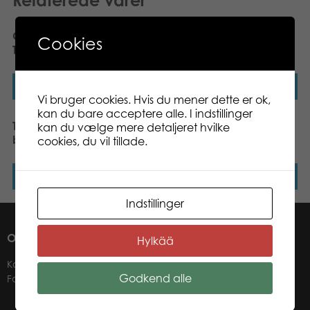
Gamestorm Vikings’ Tales
Gamestorm EscapeRun
Cookies
Tafl King board game
Alcatraz 2034
Læs mere
Læs mere
Vi bruger cookies. Hvis du mener dette er ok,
kan du bare acceptere alle. I indstillinger
Tactic Domino Double 6
Tactic Trendy Bingo
kan du vælge mere detaljeret hvilke
board game
cookies, du vil tillade.
Læs mere
Læs mere
Indstillinger
OM OS
Hylkää
Kontakter
Godkend alle
Forhandlere