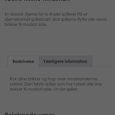
Suomi
Bøger
En klassisk stjerne for to til seks spillere! På et
Nederlands
Applikationer
stjerneformet spillebræt, skal spillerne flytte alle deres
brikker til modsat side.
Français
Arkiverede produkter
Norsk
Polski
Beskrivelse
Yderligere information
Svenska
Ryk dine brikker og hop over modstandernes
brikker. Den første spiller, som har rykket alle sine
brikker til modsat side, vinder spillet.
Relaterede varer