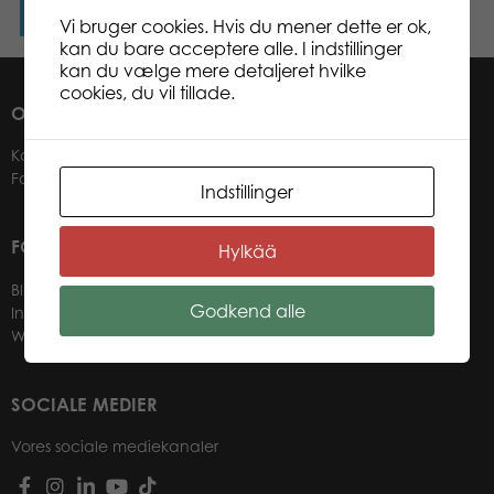
Læs mere
Vi bruger cookies. Hvis du mener dette er ok,
kan du bare acceptere alle. I indstillinger
kan du vælge mere detaljeret hvilke
cookies, du vil tillade.
OM OS
Kontakter
Forhandlere
Indstillinger
FOR VORES FORHANDLERE
Hylkää
Bliv forhandler
Godkend alle
Information til forhandlere
Webbutik login til forhandlere
SOCIALE MEDIER
Vores sociale mediekanaler