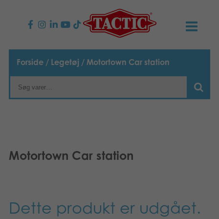
PRODUKTER
Forside
/
Legetøj
/ Motortown Car station
Børnespil
NYHEDER
Familiespil
TACTIC
Voksenspil
Etisk kodeks
KONTAKTER
Motortown Car station
Udendørs spil
Ansvarlighed
Kontakt os
B2B-SHOP
Puslespil
Vores historie
Links
Dansk
Dette produkt er udgået.
Legetøj
Suomi
Media