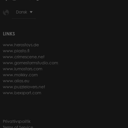
Dansk
LINKS
www.herostoys.de
www.plasto.fi
www.crimescene.net
www.gamestormstudio.com
www.lumostars.com
www.molkky.com
www.alias.eu
www.puzzlelovers.net
www.bexsport.com
Privatlivspolitik
Terms of Service