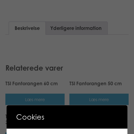
Bøger
Applikationer
Beskrivelse
Yderligere information
Arkiverede produkter
Relaterede varer
TSI Fantorangen 60 cm
TSI Fantorangen 50 cm
Læs mere
Læs mere
Cookies
TSI Fantus byggekloser i
30 dele