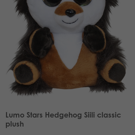
Suomi
Bøger
Nederlands
Applikationer
Français
Arkiverede produkter
Norsk
Polski
Svenska
Lumo Stars Hedgehog Siili classic
plush