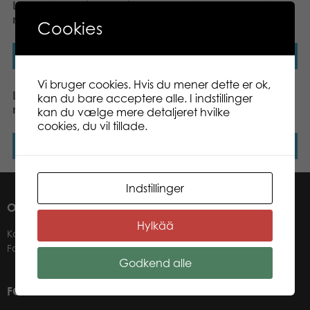
Lumo Stars Unicorn Taiga
Lumo Stars Dog Spotty
mini plush
mini plush
Cookies
Læs mere
Læs mere
Vi bruger cookies. Hvis du mener dette er ok,
Lumo Stars Bunny Ice
Lumo Stars Bear
kan du bare acceptere alle. I indstillinger
mini plush
Raspberry mini plush
kan du vælge mere detaljeret hvilke
cookies, du vil tillade.
Læs mere
Læs mere
Indstillinger
OM OS
Hylkää
Kontakter
Forhandlere
Godkend alle
FOR VORES FORHANDLERE