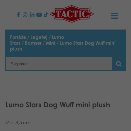
PRODUKTER
Forside
/
Legetøj
/
Lumo
Stars
/
Bamser
/
Mini
/ Lumo Stars Dog Wuff mini
Børnespil
NYHEDER
plush
Familiespil
TACTIC
Voksenspil
Etisk kodeks
KONTAKTER
Udendørs spil
Ansvarlighed
Kontakt os
B2B-SHOP
Lumo Stars Dog Wuff mini plush
Puslespil
Vores historie
Links
Dansk
Legetøj
Mini 8,5 cm.
English
Media