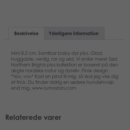
Suomi
Bøger
Nederlands
Applikationer
Français
Beskrivelse
Yderligere information
Arkiverede produkter
Norsk
Mini 8,5 cm. Samlbar baby dyr plys. Glad,
Polski
huggable, venlig, rar og sød. Vi smiler mere! Sød
Northern Brights plys kollektion er baseret på den
ægte nordiske natur og dyreliv. Finsk design.
Svenska
*Vov, vov* Kast en pind til mig, så skal jeg vise dig
et trick. Du finder aldrig en sødere hundehvalp
end mig. www.lumostars.com
Relaterede varer