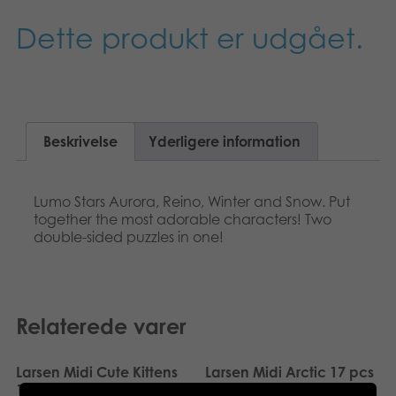
Suomi
Bøger
Dette produkt er udgået.
Nederlands
Applikationer
Français
Arkiverede produkter
Norsk
Beskrivelse
Yderligere information
Polski
Lumo Stars Aurora, Reino, Winter and Snow. Put
Svenska
together the most adorable characters! Two
double-sided puzzles in one!
Deutsch
Relaterede varer
Larsen Midi Cute Kittens
Larsen Midi Arctic 17 pcs
10 pcs Puzzle
Puzzle