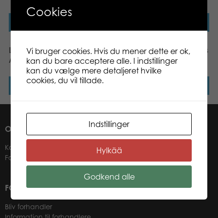
Cookies
Læs mere
Læs mere
Larsen Mini Exotic
Larsen Mini Farm Animals
Vi bruger cookies. Hvis du mener dette er ok,
Animals 11 pcs Puzzle
7 pcs Puzzle
kan du bare acceptere alle. I indstillinger
kan du vælge mere detaljeret hvilke
cookies, du vil tillade.
Læs mere
Læs mere
Indstillinger
OM OS
Kontakter
Hylkää
Forhandlere
Godkend alle
FOR VORES FORHANDLERE
Bliv forhandler
Information til forhandlere