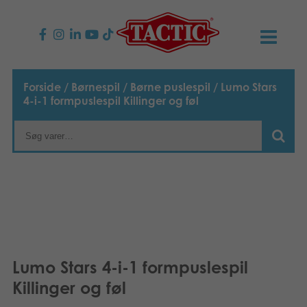
PRODUKTER
Forside
/
Børnespil
/
Børne puslespil
/ Lumo Stars
4-i-1 formpuslespil Killinger og føl
Børnespil
NYHEDER
Familiespil
TACTIC
Voksenspil
Etisk kodeks
KONTAKTER
Udendørs spil
Ansvarlighed
Kontakt os
B2B-SHOP
Puslespil
Vores historie
Links
Dansk
Lumo Stars 4-i-1 formpuslespil
Killinger og føl
Legetøj
English
Media